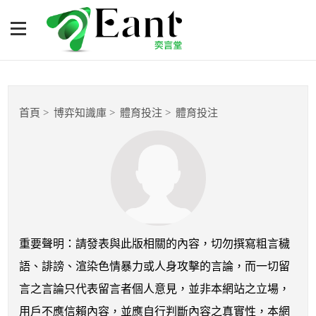
2026世界盃足球運彩入門：
投注技巧與盤口觀念詳解
體育專題報導
首頁
博弈知識庫
體育投注
體育投注
籃球
棒球
球隊數據
運彩報報
重要聲明：請發表與此版相關的內容，切勿撰寫粗言穢
語、誹謗、渲染色情暴力或人身攻擊的言論，而一切留
明星分析師
言之言論只代表留言者個人意見，並非本網站之立場，
用戶不應信賴內容，並應自行判斷內容之真實性，本網