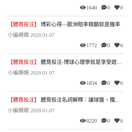
1640
0
0
【體育投注】
博彩心得—歐洲賠率精髓就是機率
小編姍姍 2020.01.07
1772
0
0
【體育投注】
體育投注-博球心理學就是享受遊戲
樂趣
小編姍姍 2020.01.07
1834
0
0
【體育投注】
體育投注名詞解釋：讓球盤、獨
贏、走盤
小編姍姍 2020.01.07
8220
0
0