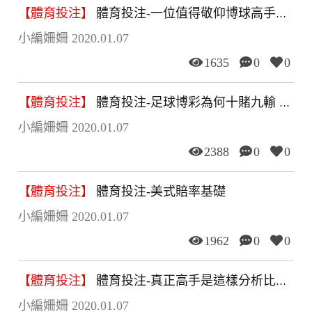
【體育投注】
體育投注-一位值得敬仰博球高手心
得總結
小編姍姍 2020.01.07
1635
0
0
【體育投注】
體育投注-足球博彩為何十賭九輸 玩
家需先成"剩者"再稱王
小編姍姍 2020.01.07
2388
0
0
【體育投注】
體育投注-美式賠率基礎
小編姍姍 2020.01.07
1962
0
0
【體育投注】
體育投注-真正高手是這樣分析比賽
的
小編姍姍 2020.01.07