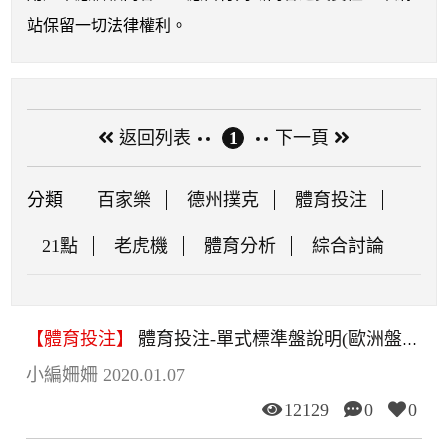
開賽列表
站保留一切法律權利。
運彩教學專區
返回列表
1
下一頁
分類
百家樂
德州撲克
體育投注
21點
老虎機
體育分析
綜合討論
【體育投注】
體育投注-單式標準盤說明(歐洲盤
口)
小編姍姍 2020.01.07
12129
0
0