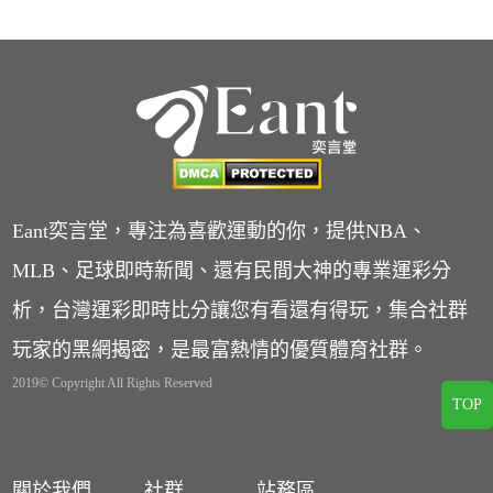
Eant奕言堂，專注為喜歡運動的你，提供NBA、
MLB、足球即時新聞、還有民間大神的專業運彩分
析，台灣運彩即時比分讓您有看還有得玩，集合社群
玩家的黑網揭密，是最富熱情的優質體育社群。
2019© Copyright All Rights Reserved
TOP
關於我們
社群
站務區