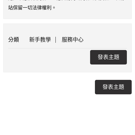
開賽列表
站保留一切法律權利。
運彩教學專區
分類
新手教學
服務中心
發表主題
發表主題