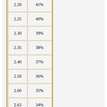
2.20
41%
2.25
40%
2.30
39%
2.35
38%
2.40
37%
2.50
36%
2.60
35%
2.65
34%