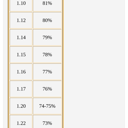
1.10
81%
1.12
80%
1.14
79%
1.15
78%
1.16
77%
1.17
76%
1.20
74-75%
1.22
73%