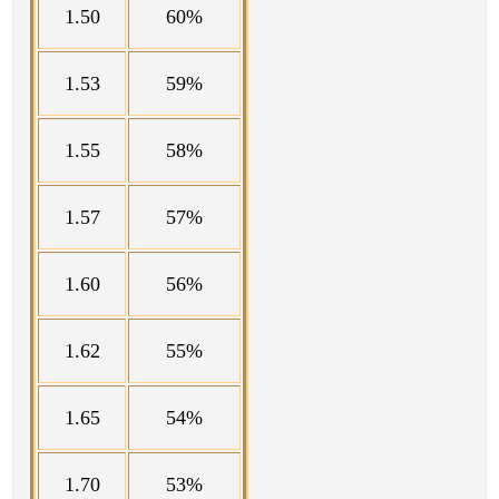
1.50
60%
1.53
59%
1.55
58%
1.57
57%
1.60
56%
1.62
55%
1.65
54%
1.70
53%