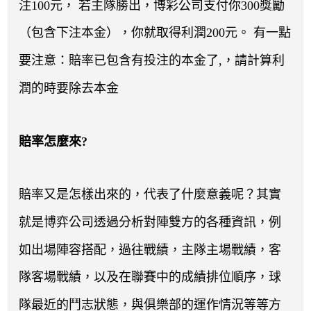
注100元， 若主隊勝出，博彩公司支付你300獎勵
（包含下注本金），你就取得利潤200元。 有一點
要注意：賠率已包含有投注的本金了,，請計算利
潤的時要除去本金
賠率怎麼來?
賠率又是怎樣出來的，代表了什麼意義呢？其實
就是博弈公司透過分析對陣雙方的各種資訊，例
如出場陣容搭配，過往戰績，主隊主場戰績，客
隊客場戰績，以及在聯賽中的成績排位順序，球
隊最近的鬥志狀態，與俱樂部的運作情況等等方