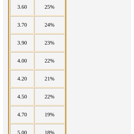
3.60
25%
3.70
24%
3.90
23%
4.00
22%
4.20
21%
4.50
22%
4.70
19%
5.00
18%