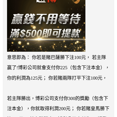
意思即為： 你若是賭巴薩勝下注100元， 若主隊
贏了!博彩公司就會支付你225（包含下注本金），
你的利潤為125元； 你若賭兩隊打平下注100元，
若主隊勝出，博彩公司支付你300的獎勵（包含下
注本金），你就取得利潤200元； 你若賭皇馬勝下