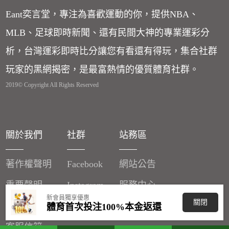
Eant奕言堂，專注為喜歡運動的你，提供NBA、
MLB、足球即時新聞、還有民間大神的專業運彩分
析，台灣運彩即時比分讓您有看還有得玩，集合社群
玩家的黑網揭密，是最富熱情的優質體育社群。
2019© Copyright All Rights Reserved
關於我們
社群
站務區
著作權聲明
Facebook
網站公告
重要聲明
Instagram
服務中心
新會員獨享優惠
關閉
廣告刊登
體育首次投注100%本金返還
客服信箱