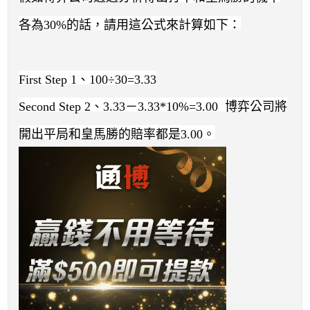
各為30%的話，請用這公式來計算如下：
First Step 1、100÷30=3.33
Second Step 2、3.33－3.33*10%=3.00 博弈公司將
開出平局和皇馬勝的賠率都是3.00。