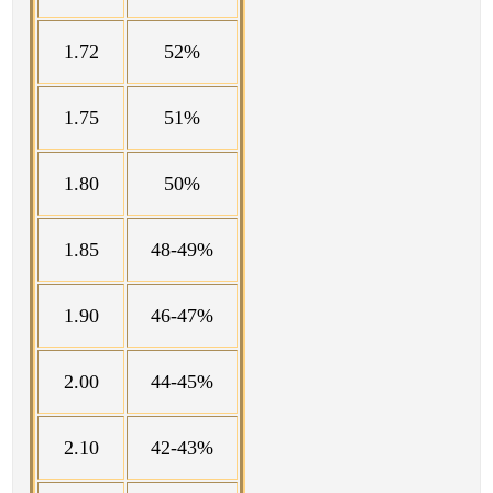
1.72
52%
1.75
51%
1.80
50%
1.85
48-49%
1.90
46-47%
2.00
44-45%
2.10
42-43%