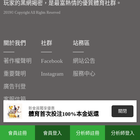
玩家的黑網揭密，是最富熱情的優質體育社群。
2019© Copyright All Rights Reserved
關於我們
社群
站務區
著作權聲明
Facebook
網站公告
重要聲明
Instagram
服務中心
廣告刊登
客服信箱
新會員獨享優惠
關閉
分潤辦法
體育首次投注100%本金返還
會員註冊
會員登入
分析師註冊
分析師登入
，從基礎賠率判讀開始，深入了解讓分與大小分玩法，學會看懂亞洲盤口與賽事分析，助