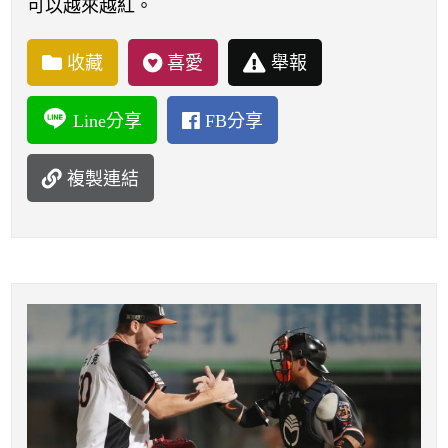
可以越來越紅。
收藏
喜愛
舉報
Line分享
FB分享
複製連結