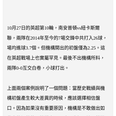
10月27日的英超第10輪，南安普頓vs紐卡斯爾
聯，兩隊在2014年至今的7場交鋒中共打入26球，
場均進球3.7個。但機構開出的初盤僅為2.25。這
在英超戰場上也實屬罕見。最後不出機構所料，
兩隊0-0互交白卷，小球打出。
上面兩個案例說明了一個問題：當歷史戰績與機
構初盤產生較大差異的時候，應該選擇相信盤
口。因為如果沒有重要原因，機構是不敢做出如