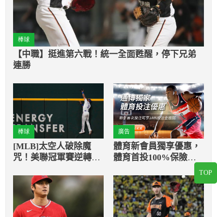
棒球
【中職】挺進第六戰！統一全面甦醒，停下兄弟
連勝
棒球
廣告
[MLB]太空人破除魔
體育新會員獨享優惠，
咒！美聯冠軍賽逆轉風
體育首投100%保險返
雲
還
TOP