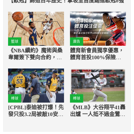
【歐冠】締造百年歷史！拿坡里首度踢進歐冠8強
籃球
廣告
《NBA續約》魔術與桑
體育新會員獨享優惠，
韋爾簽下雙向合約，裁
體育首投100%保險返
掉德文-坎納迪
還
棒球
棒球
[CPBL]泰迪被打爆！先
《MLB》大谷翔平41轟
發只投3.2局被敲10安失
出爐 一人抵不過金鶯猛
7分承擔敗投
攻吞敗