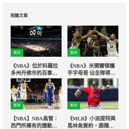
相關文章
籃球
籃球
《NBA》位於科羅拉
《NBA》米德爾頓攜
多州丹佛市的百事中
手字母哥 佔全隊得分
心更名為Ball Arena
近8成
籃球
籃球
【NBA】NBA高管：
《MLB》小派提特與
西門所擁有的運動能
馬林魚簽約，跟隨父