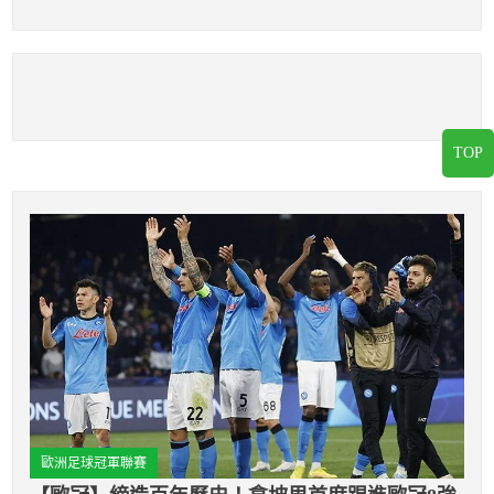
力幾乎可以和LBJ比
親挑戰大聯盟
肩
TOP
歐洲足球冠軍聯賽