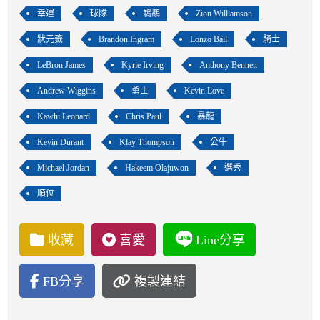
幸運
球隊
鵜鶘
Zion Williamson
狀元籤
Brandon Ingram
Lonzo Ball
騎士
LeBron James
Kyrie Irving
Anthony Bennett
Andrew Wiggins
勇士
Kevin Love
Kawhi Leonard
Chris Paul
暴龍
Kevin Durant
Klay Thompson
公牛
Michael Jordan
Hakeem Olajuwon
選秀
順位
收藏
喜愛
Line分享
FB分享
複製連結