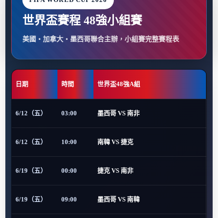
世界盃賽程 48強小組賽
美國・加拿大・墨西哥聯合主辦，小組賽完整賽程表
日期
時間
世界盃48強A組
6/12（五）
03:00
墨西哥 VS 南非
6/12（五）
10:00
南韓 VS 捷克
6/19（五）
00:00
捷克 VS 南非
6/19（五）
09:00
墨西哥 VS 南韓