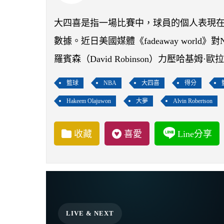
大四喜是指一場比賽中，球員的個人表現
數據。近日美國媒體《fadeaway wor
羅賓森（David Robinson）力壓哈基姆·歐
籃球
NBA
大四喜
得分
Hakeem Olajuwon
大夢
Alvin Robertson
收藏
喜愛
Line分享
LIVE & NEXT