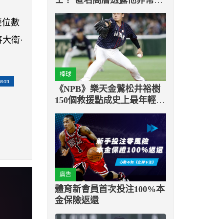
和「這位」球星合體
雙位數
將大衛·
棒球
nson
《NPB》樂天金鷲松井裕樹
150個救援點成史上最年輕締
造者
廣告
體育新會員首次投注100%本
金保險返還