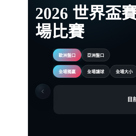
2026 世界
場比賽
歐洲盤口
亞洲盤口
全場獨贏
全場讓球
全場大小
目