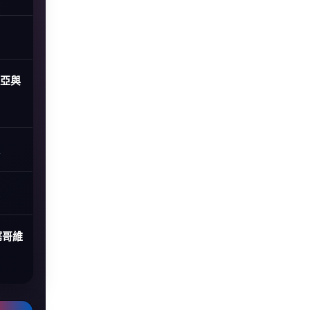
尼亞與
塞哥維