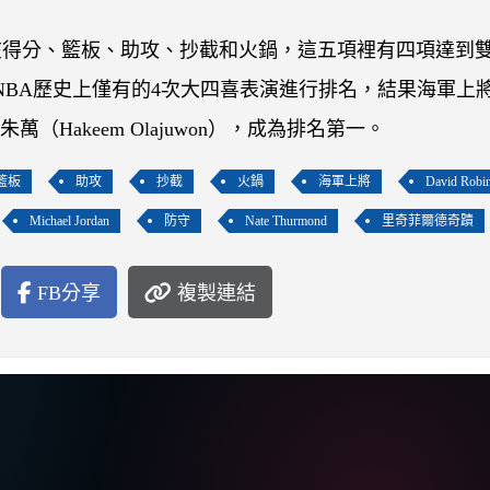
在得分、籃板、助攻、抄截和火鍋，這五項裡有四項達到
ld》對NBA歷史上僅有的4次大四喜表演進行排名，結果海軍上
拉朱萬（Hakeem Olajuwon），成為排名第一。
籃板
助攻
抄截
火鍋
海軍上將
David Robi
Michael Jordan
防守
Nate Thurmond
里奇菲爾德奇蹟
FB分享
複製連結