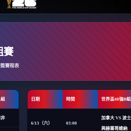
組賽
完整賽程表
A組
日期
時間
世界盃48強B組
南非
加拿大 VS 波
6/13（六）
03:00
與赫塞哥維納