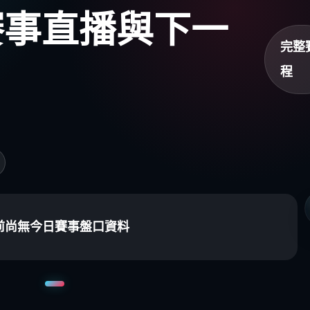
盃賽事直播與下一
完整
程
前尚無今日賽事盤口資料