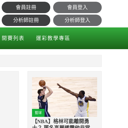
會員註冊
會員登入
名首位
分析師註冊
分析師登入
開賽列表
運彩教學專區
籃球
【NBA】格林可能離開勇
士？ 匿名高層透露他非常想