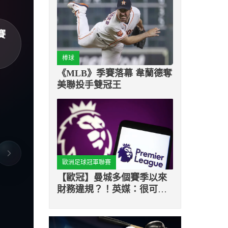
賽
棒球
《MLB》季賽落幕 韋蘭德奪
美聯投手雙冠王
歐洲足球冠軍聯賽
【歐冠】曼城多個賽季以來
財務違規？！英媒：很可能
被扣分