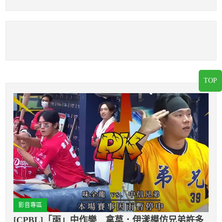
隨羅力腳步
投瓦卡
TOP
影音專區
[CPBL]「雨」中作樂 拿莫．伊漾模仿兄弟許多