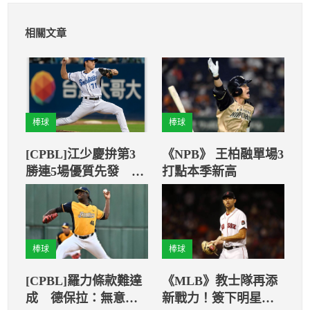
相關文章
棒球
棒球
[CPBL]江少慶拚第3
《NPB》 王柏融單場3
勝連5場優質先發 羅
打點本季新高
傑斯再挑戰本季首勝
棒球
棒球
[CPBL]羅力條款難達
《MLB》教士隊再添
成 德保拉：無意追
新戰力！簽下明星右