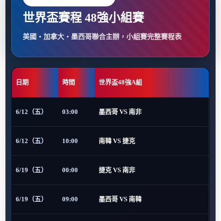
世界盃賽程 48強小組賽
美國・加拿大・墨西哥聯合主辦，小組賽完整賽程表
日期
時間
世界盃48強A組
6/12（五）
03:00
墨西哥 VS 南非
6/12（五）
10:00
南韓 VS 捷克
6/19（五）
00:00
捷克 VS 南非
6/19（五）
09:00
墨西哥 VS 南韓