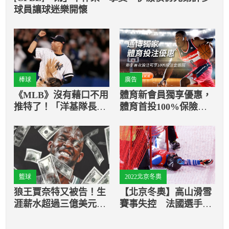
球員讓球迷樂開懷
棒球
廣告
《MLB》沒有藉口不用
體育新會員獨享優惠，
推特了！「洋基隊長」
體育首投100%保險返
正式開設社群帳號
還
籃球
2022北京冬奧
狼王賈奈特又被告！生
【北京冬奧】高山滑雪
涯薪水超過三億美元，
賽事失控 法國選手尖
卻拖欠18萬裝修費？
叫倒地送醫