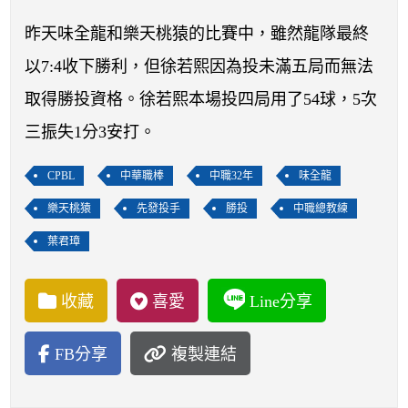
開賽列表
昨天味全龍和樂天桃猿的比賽中，雖然龍隊最終
運彩教學專區
以7:4收下勝利，但徐若熙因為投未滿五局而無法
取得勝投資格。徐若熙本場投四局用了54球，5次
三振失1分3安打。
CPBL
中華職棒
中職32年
味全龍
樂天桃猿
先發投手
勝投
中職總教練
葉君璋
收藏
喜愛
Line分享
FB分享
複製連結