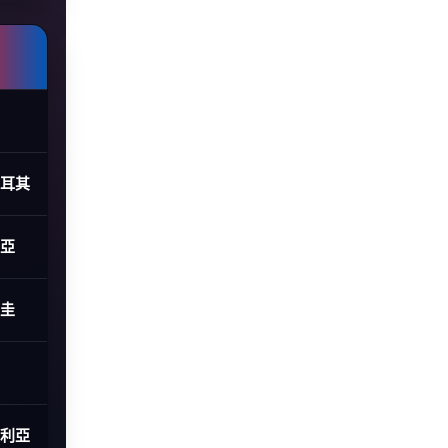
土耳其
利亞
拉圭
大利亞