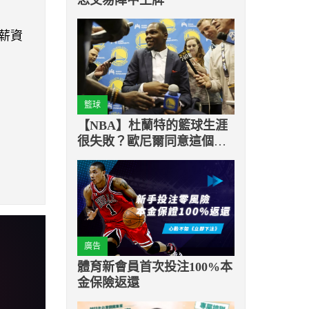
免薪資
籃球
【NBA】杜蘭特的籃球生涯
很失敗？歐尼爾同意這個論
點
廣告
體育新會員首次投注100%本
金保險返還