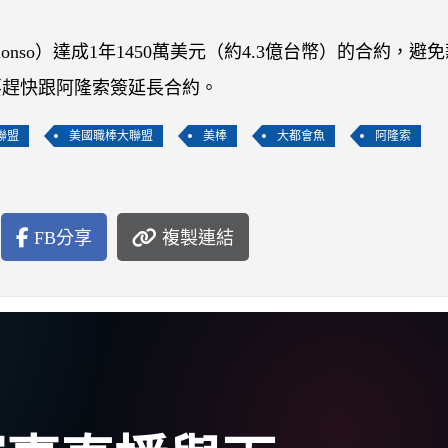
onso）達成1年1450萬美元（約4.3億台幣）的合約，避
要趕快跟阿隆索簽延長合約。
聯盟
美國職棒大聯盟
美棒
大都會魚
阿隆索
FB分享
複製連結