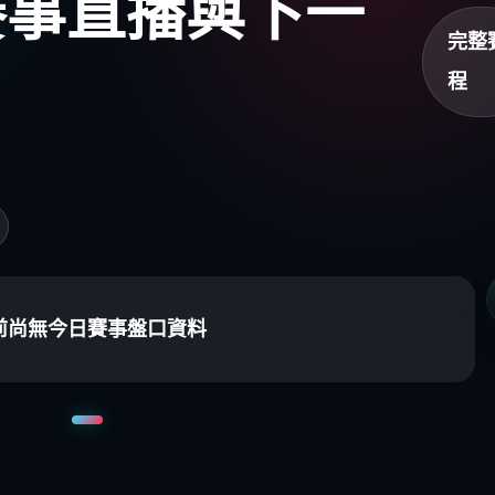
盃賽事直播與下一
完整
程
前尚無今日賽事盤口資料