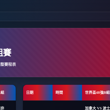
組賽
完整賽程表
A組
日期
時間
世界盃48強B組
南非
加拿大 VS 波