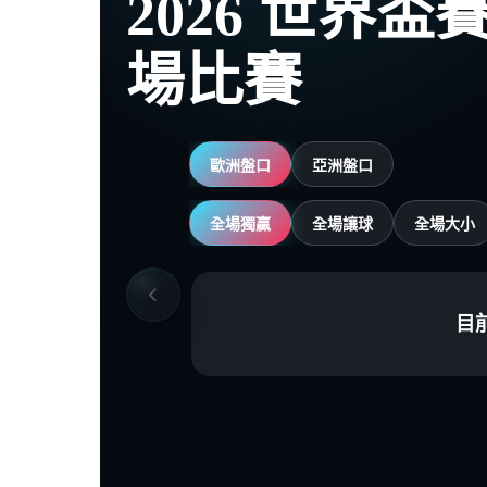
2026 世界
場比賽
歐洲盤口
亞洲盤口
全場獨贏
全場讓球
全場大小
目