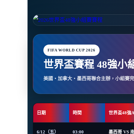
FIFA WORLD CUP 2026
世界盃賽程 48強小
美國・加拿大・墨西哥聯合主辦，小組賽
日期
時間
世界盃48強
6/12（五）
03:00
墨西哥 VS 