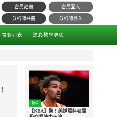
會員註冊
會員登入
：應趕緊和阿隆索簽約！
分析師註冊
分析師登入
開賽列表
運彩教學專區
！
籃球
【NBA】驚！美媒爆料老鷹
恐交易陣中王牌