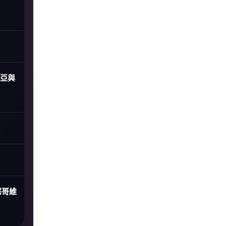
尼亞與
塞哥維