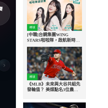
賽
棒球
[中職]台鋼集團WING
STARS啦啦隊，啟航新時
代！
棒球
《MLB》未來與大谷共組先
發輪值？ 美媒點名3位農場
大物