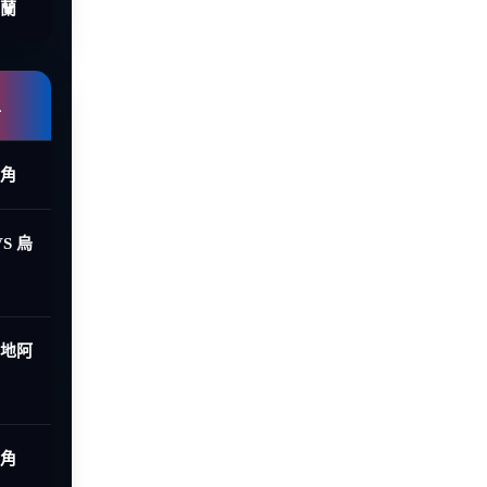
荷蘭
組
德角
S 烏
烏地阿
德角