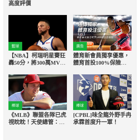
高度評價
籃球
廣告
【NBA】柯瑞明星賽狂
體育新會員獨享優惠，
轟50分，將300萬MVP
體育首投100%保險返
獎金全數捐出！
還
棒球
棒球
《MLB》聯盟各隊已虎
[CPBL]味全龍外野手冉
視眈眈！天使總管：將
承霖首度升一軍！
全力將大谷翔平留下