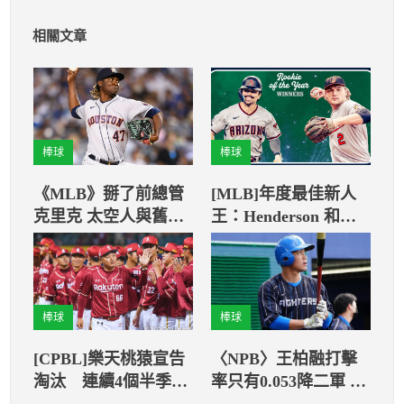
相關文章
棒球
棒球
《MLB》掰了前總管
[MLB]年度最佳新人
克里克 太空人與舊將
王：Henderson 和
「鐵牛」簽3年約！
Carroll共創歷史紀錄
棒球
棒球
[CPBL]樂天桃猿宣告
〈NPB〉王柏融打擊
淘汰 連續4個半季未
率只有0.053降二軍 稻