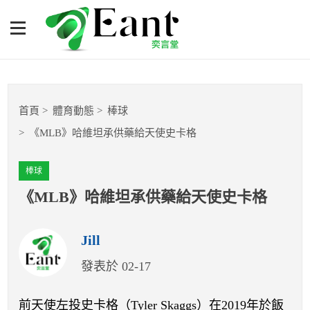
《MLB》哈維坦承供藥給天
使史卡格
體育專題報導
首頁
體育動態
棒球
籃球
《MLB》哈維坦承供藥給天使史卡格
棒球
棒球
球隊數據
《MLB》哈維坦承供藥給天使史卡格
運彩報報
Jill
發表於 02-17
明星分析師
前天使左投史卡格（Tyler Skaggs）在2019年於飯