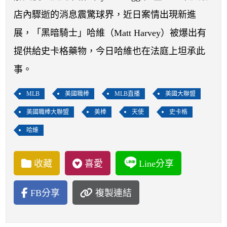
開賽列表
店內驟逝的消息震驚球界，近日案情出現新進
運彩教學專區
展，「黑暗騎士」哈維（Matt Harvey）被爆出有
提供給史卡格藥物，今日哈維也在法庭上坦承此
事。
MLB
美國職棒
MLB直播
美國大聯盟
美國職棒大聯盟
美棒
天使
史卡格
哈維
收藏
喜愛
Line分享
FB分享
複製連結