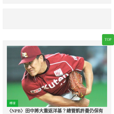
拿季冠軍締紀錄
葉篤紀親自指導都沒
用
TOP
棒球
〈NPB〉田中將大重返洋基？總管凱許曼仍保有