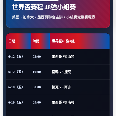
世界盃賽程 48強小組賽
美國・加拿大・墨西哥聯合主辦，小組賽完整賽程表
日期
時間
世界盃48強A組
6/12（五）
03:00
墨西哥 VS 南非
6/12（五）
10:00
南韓 VS 捷克
6/19（五）
00:00
捷克 VS 南非
6/19（五）
09:00
墨西哥 VS 南韓