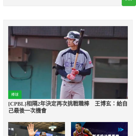
棒球
[CPBL]相隔2年決定再次挑戰職棒 王博玄：給自
己最後一次機會