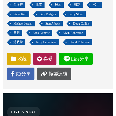
季後賽
勝率
最差
盤點
公牛
Steve Kerr
Guy Rodgers
Jerry Sloan
Michael Jordan
Stan Albeck
Doug Collins
馬刺
Artis Gilmore
Alvin Robertson
總教練
Terry Cummings
David Robinson
收藏
喜愛
Line分享
FB分享
複製連結
LIVE & NEXT