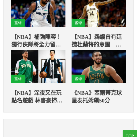
籃球
籃球
【NBA】補強陣容！
【NBA】鵜鶘曾有延
獨行俠隊將全力留下
攬杜蘭特的意圖 惟
厄文
因不願放棄英格倫而
破局
籃球
籃球
【NBA】深夜又在玩
《NBA》塞爾蒂克球
點名遊戲 林書豪掃到
星泰托姆飆50分
颱風尾
TOP