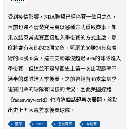
開賽列表
運彩教學專區
受到疫情影響，NBA聯盟已經停賽一個月之久，
目前也還不清楚究竟會以哪種方式重啟賽事，如
果以結束常規賽直接進入季後賽的方式重啟，那
麼將會有灰熊的32勝33負、籃網的30勝34負和魔
術的30勝35負，這三支勝率沒超過50%的球隊進入
季後賽！但這並不是聯盟史上第一次出現勝率不
過半的球隊進入季後賽，之前曾經有48支拿到季
後賽門票的球隊有同樣的情況，因此美國媒體
《fadeawayworld》也將這個話題再次展開，盤點
出史上五大最差季後賽球隊。
籃球
NBA
重啟賽事
常規賽