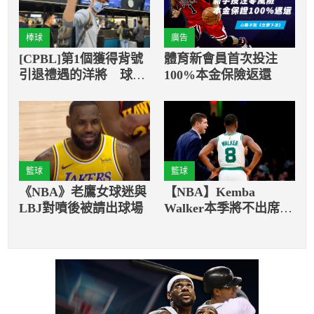
棒球
廣告
[CPBL]第1個獲得背號
體育新會員首次投注
引退禮遇的洋將 球迷
100%本金保險返還
到機場為羅力送行
籃球
籃球
《NBA》老鷹女球迷與
【NBA】Kemba
LBJ對噴後被請出球場
Walker本季將不出席背
靠背第二場