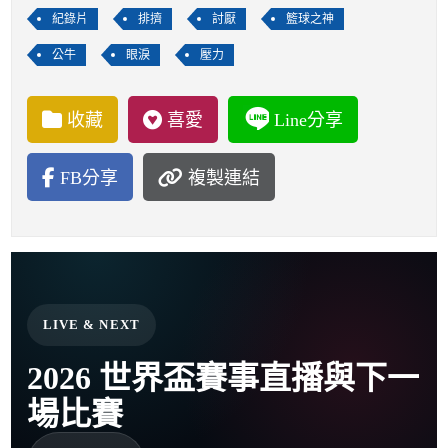
紀錄片
排擠
討厭
籃球之神
公牛
眼淚
壓力
收藏
喜愛
Line分享
FB分享
複製連結
LIVE & NEXT
2026 世界盃賽事直播與下一
場比賽