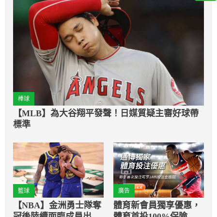
棒球
【MLB】為大谷翔平發聲！日媒質疑主審好球帶
標準
籃球
廣告
【NBA】金洲勇士隊奪
體育新會員獨享優惠，
冠後陸續面臨成員出
體育首投100%保險返