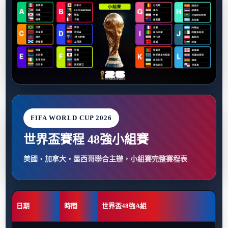
FIFA WORLD CUP 2026
世界盃賽程 48強小組賽
美國・加拿大・墨西哥聯合主辦，小組賽完整賽程表
日期
時間
世界盃48強A組