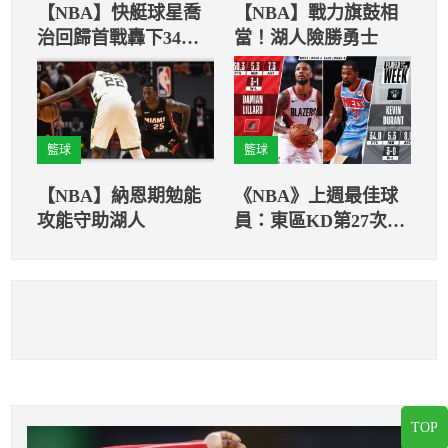
【NBA】快艇球星喬
【NBA】戰力旗鼓相
治回歸首戰轟下34分
當！湖人險勝勇士
自認傷勢恢復9成
籃球
籃球
【NBA】納恩期勉能
《NBA》上週最佳球
攻能守助湖人
員：東區KD第27次、
西區Lillard第10次
TOP