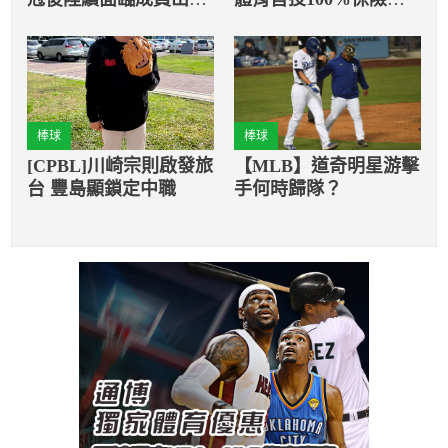
走 防守悍將小裴頓最
還
終轉戰拓荒者
棒球
棒球
[CPBL]川崎宗則啟發旅
【MLB】道奇明星游擊
台 豐島顯鎖定中職
手何時歸隊？