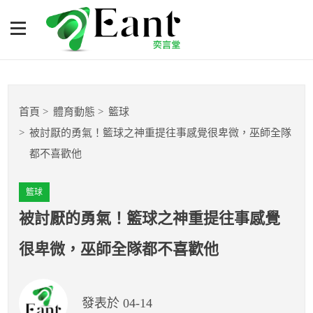
被討厭的勇氣！籃球之神重
提往事感覺很卑微，巫師全
隊都不喜歡他
體育專題報導
首頁
體育動態
籃球
籃球
被討厭的勇氣！籃球之神重提往事感覺很卑微，巫師全隊
都不喜歡他
棒球
籃球
球隊數據
被討厭的勇氣！籃球之神重提往事感覺
運彩報報
很卑微，巫師全隊都不喜歡他
明星分析師
發表於 04-14