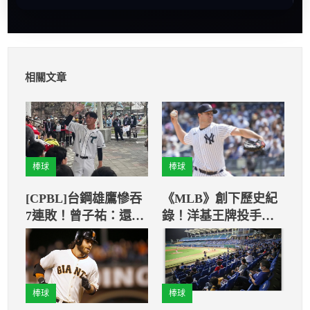
相關文章
棒球
棒球
[CPBL]台鋼雄鷹慘吞
《MLB》創下歷史紀
7連敗！曾子祐：還需
錄！洋基王牌投手柯
要再努力
爾防禦率僅0.79
棒球
棒球