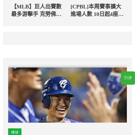
【MLB】巨人出賽數
[CPBL]本周賽事擴大
最多游擊手 克勞佛敲
進場人數 10日起4座球
雙響砲慶祝
場開放25%
TOP
棒球