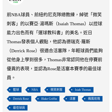
開賽列表
運彩教學專區
前NBA球員、前紐約尼克隊總教練，綽號「微笑
刺客」的以賽亞·湯瑪斯（Isaiah Thomas）以控球
能力出色而有「運球教科書」的美名。近日
Thomas發表個人觀點，他認為德瑞克·羅斯
（Derrick Rose）很適合活塞隊，年輕球員們能夠
從他身上學到很多，Thomas非常認同他在停賽前
優異的表現，並認為Rose是活塞本賽季的最佳球
員。
籃球
NBA
微笑刺客
Isiah Thomas
Derrick Rose
Blake Griffin
活塞
飆風玫瑰
最佳球員