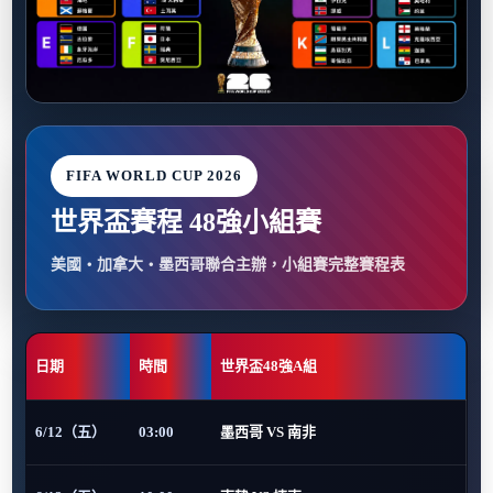
FIFA WORLD CUP 2026
世界盃賽程 48強小組賽
美國・加拿大・墨西哥聯合主辦，小組賽完整賽程表
日期
時間
世界盃48強A組
6/12（五）
03:00
墨西哥 VS 南非