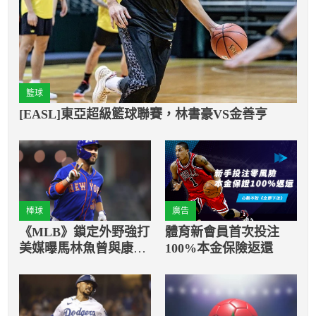
籃球
[EASL]東亞超級籃球聯賽，林書豪VS金善亨
棒球
廣告
《MLB》鎖定外野強打
體育新會員首次投注
美媒曝馬林魚曾與康佛
100%本金保險返還
托接觸