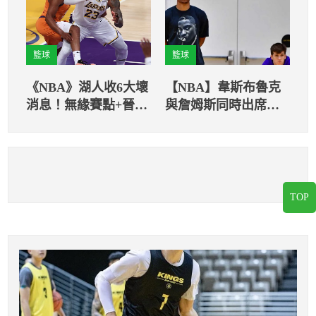
籃球
籃球
《NBA》湖人收6大壞
【NBA】韋斯布魯克
消息！無緣賽點+晉級
與詹姆斯同時出席夏
概率暴跌
季聯賽 零互動場景
引熱議
TOP