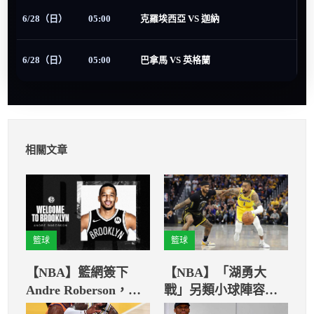
6/28（日）
05:00
克羅埃西亞 VS 迦納
6/28（日）
05:00
巴拿馬 VS 英格蘭
相關文章
籃球
籃球
【NBA】籃網簽下
【NBA】「湖勇大
Andre Roberson，收
戰」另類小球陣容！
編第五位雷霆前球員
勇士隊小裴頓扛先發