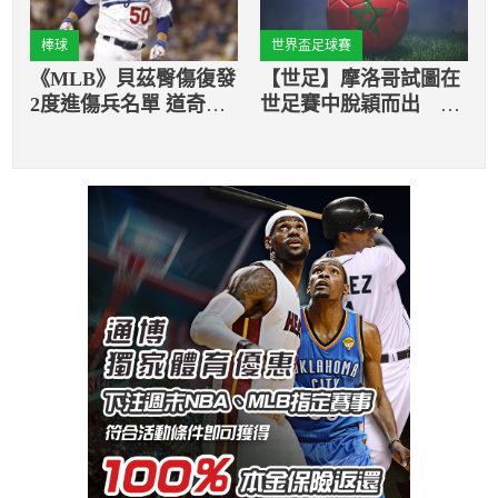
棒球
世界盃足球賽
《MLB》貝茲臀傷復發
【世足】摩洛哥試圖在
2度進傷兵名單 道奇求
世足賽中脫穎而出 惟
助專家
賽前換主帥是否會造成
球隊重傷？