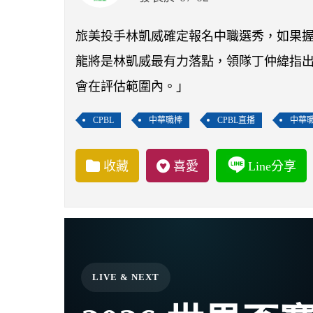
旅美投手林凱威確定報名中職選秀，如果
龍將是林凱威最有力落點，領隊丁仲緯指
會在評估範圍內。」
CPBL
中華職棒
CPBL直播
中華
收藏
喜愛
Line分享
LIVE & NEXT