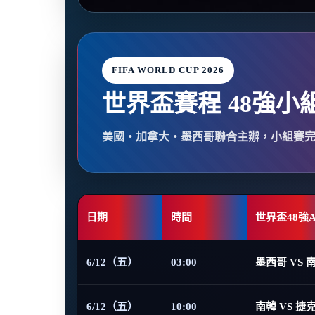
FIFA WORLD CUP 2026
世界盃賽程 48強小
美國・加拿大・墨西哥聯合主辦，小組賽
日期
時間
世界盃48強
6/12（五）
03:00
墨西哥 VS 
6/12（五）
10:00
南韓 VS 捷