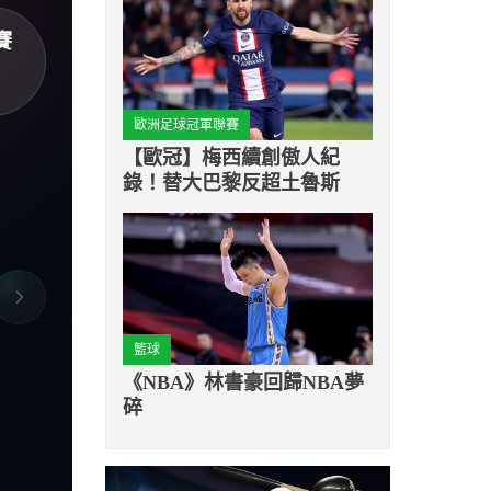
賽
歐洲足球冠軍聯賽
【歐冠】梅西續創傲人紀
錄！替大巴黎反超土魯斯
籃球
《NBA》林書豪回歸NBA夢
碎