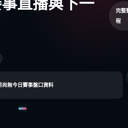
盃賽事直播與下一
完整
程
前尚無今日賽事盤口資料