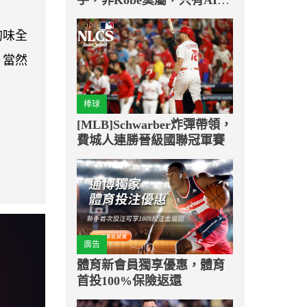
與他相提並論
的味全
）當然
棒球
[MLB]Schwarber炸彈帶領，
費城人連勝晉級國聯冠軍賽
廣告
體育新會員獨享優惠，體育
首投100%保險返還