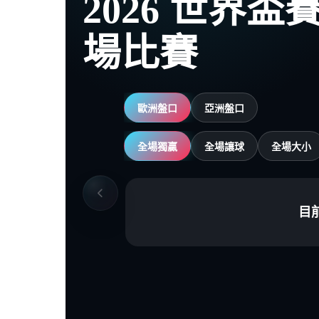
2026 世界
場比賽
歐洲盤口
亞洲盤口
全場獨贏
全場讓球
全場大小
目