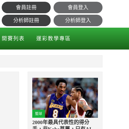
會員註冊
會員登入
會當狀元？
分析師註冊
分析師登入
開賽列表
運彩教學專區
籃球
2000年最具代表性的得分
手，非Kobe莫屬，只有AI能