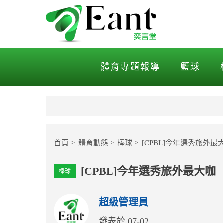
[CPBL]今年選秀旅外最
體育專題報導
籃球
首頁
體育動態
棒球
[CPBL]今年選秀旅
[CPBL]今年選秀旅外最大
棒球
超級管理員
發表於 07-02