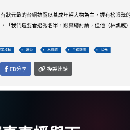
握有狀元籤的台鋼雄鷹以養成年輕大物為主，握有榜眼籤
出，「我們還要看選秀名單，跟葉總討論，但他（林凱威
職業棒球
選秀
林凱威
台鋼雄鷹
狀元
FB分享
複製連結