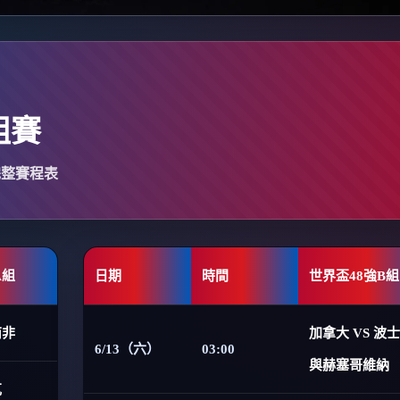
組賽
完整賽程表
A組
日期
時間
世界盃48強B組
南非
加拿大 VS 波
6/13（六）
03:00
與赫塞哥維納
克