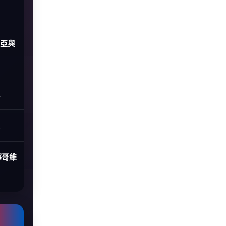
尼亞與
塞哥維