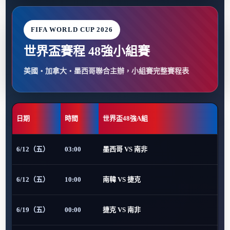
FIFA WORLD CUP 2026
世界盃賽程 48強小組賽
美國・加拿大・墨西哥聯合主辦，小組賽完整賽程表
日期
時間
世界盃48強A組
6/12（五）
03:00
墨西哥 VS 南非
6/12（五）
10:00
南韓 VS 捷克
6/19（五）
00:00
捷克 VS 南非