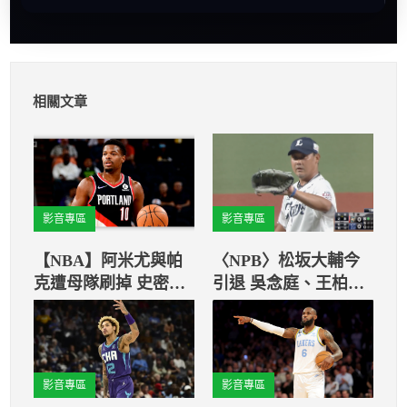
相關文章
影音專區
影音專區
【NBA】阿米尤與帕
〈NPB〉松坂大輔今
克遭母隊刷掉 史密斯
引退 吳念庭、王柏融
擠進拓荒者開季名單
同場見證
影音專區
影音專區