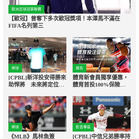
歐洲足球冠軍聯賽
【歐冠】曾奪下多次歐冠獎項！本澤馬不滿在
FIFA名列第三
棒球
廣告
[CPBL]新洋投安得勝來
體育新會員獨享優惠，
助悍將 未來將定位為
體育首投100%保險返
先發
還
棒球
影音專區
《MLB》馬林魚簽
[CPBL]中信兄弟勝率持