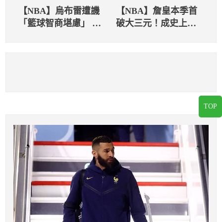
【NBA】烏布雷遭譏
【NBA】詹皇本季首
「籃球智商堪慮」 老
破大三元！成史上首
闆喬丹目睹
位得分、助攻排名前
五的球員！
TOP