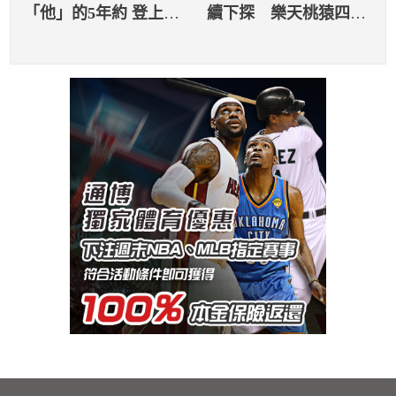
「他」的5年約 登上十
續下探 樂天桃猿四度
年來最爛操盤之一？
擊敗象魔力