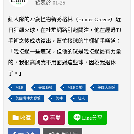
開賽列表
發表於 01-25
運彩教學專區
紅人隊的22歲怪物新秀格林（Hunter Greene）近
日狂飆火球，在社群網路引起關注，他在經過TJ
手術之後成功復出，幫忙接球的牛棚捕手嘆道：
「我接過一些速球，但他的球是我接過最有力量
的，我很高興我不用面對這些球，因為我退休
了。」
MLB
美國職棒
MLB直播
美國大聯盟
美國職棒大聯盟
美棒
紅人
收藏
喜愛
Line分享