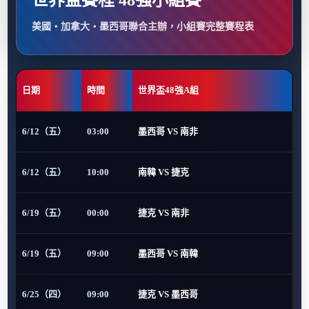
世界盃賽程 48強小組賽
美國・加拿大・墨西哥聯合主辦，小組賽完整賽程表
日期
時間
世界盃48強A組
6/12（五）
03:00
墨西哥 VS 南非
6/12（五）
10:00
南韓 VS 捷克
6/19（五）
00:00
捷克 VS 南非
6/19（五）
09:00
墨西哥 VS 南韓
6/25（四）
09:00
捷克 VS 墨西哥