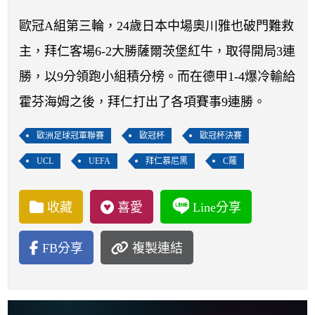
開賽列表
歐冠A組第三輪，24歲日本中場奧川雅也破門難救
運彩教學專區
主，拜仁客場6-2大勝薩爾茨堡紅牛，取得開局3連
勝，以9分領跑小組積分榜。而在德甲1-4爆冷輸給
霍芬海姆之後，拜仁打出了各項賽事9連勝。
歐洲足球冠軍聯賽
歐冠杯
歐冠杯決賽
UCL
UEFA
拜仁慕尼黑
C羅
收藏
喜愛
Line分享
FB分享
複製連結