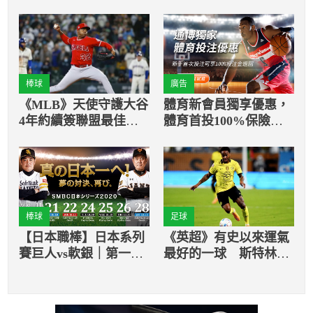
棒球
廣告
《MLB》天使守護大谷
體育新會員獨享優惠，
4年約續簽聯盟最佳陣
體育首投100%保險返
容終結者
還
棒球
足球
【日本職棒】日本系列
《英超》有史以來運氣
賽巨人vs軟銀｜第一戰
最好的一球 斯特林成
先發名單出爐
功斬獲藍軍生涯的首球