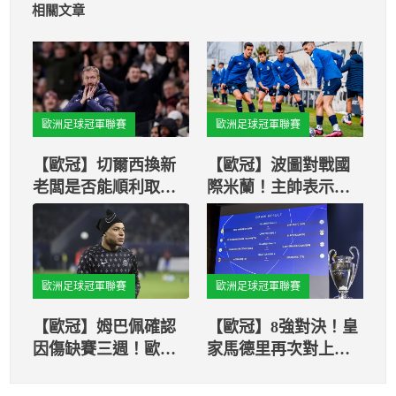
相關文章
歐洲足球冠軍聯賽
歐洲足球冠軍聯賽
【歐冠】切爾西換新
【歐冠】波圖對戰國
老闆是否能順利取勝
際米蘭！主帥表示：
呢？歐冠賽場上揭
我們能扭轉比賽結果
曉！
歐洲足球冠軍聯賽
歐洲足球冠軍聯賽
【歐冠】姆巴佩確認
【歐冠】8強對決！皇
因傷缺賽三週！歐冠
家馬德里再次對上切
首戰對拜仁無法出戰
爾西