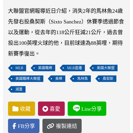
開賽列表
大聯盟官網報導近日介紹，消失2年的馬林魚24歲
運彩教學專區
先發右投桑契斯（Sixto Sanchez）休賽季透過節食
以及運動，從去年的118公斤狂減21公斤，過去曾
投出100英哩火球的他，目前球速為88英哩，期待
新賽季復出。
MLB
美國職棒
MLB直播
美國大聯盟
美國職棒大聯盟
美棒
馬林魚
桑契斯
減重
收藏
喜愛
Line分享
FB分享
複製連結