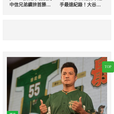
中信兄弟續拚首勝
手最速紀錄！大谷翔
強碰德保拉
平大聯盟生涯百轟僅
花459場比賽
TOP