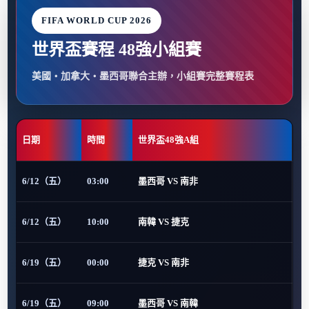
FIFA WORLD CUP 2026
世界盃賽程 48強小組賽
美國・加拿大・墨西哥聯合主辦，小組賽完整賽程表
日期
時間
世界盃48強A組
6/12（五）
03:00
墨西哥 VS 南非
6/12（五）
10:00
南韓 VS 捷克
6/19（五）
00:00
捷克 VS 南非
6/19（五）
09:00
墨西哥 VS 南韓