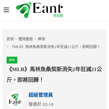
《MLB》馬林魚桑契斯消失
2年狂減21公斤，即將回
歸！
體育專題報導
首頁
體育動態
棒球
籃球
《MLB》馬林魚桑契斯消失2年狂減21公斤，即將回歸！
棒球
棒球
球隊數據
《MLB》馬林魚桑契斯消失2年狂減21公
斤，即將回歸！
運彩報報
超級管理員
明星分析師
發表於 02-14