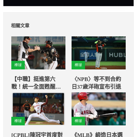
相關文章
棒球
棒球
【中職】挺進第六
〈NPB〉等不到合約
戰！統一全面甦醒，
日37歲洋砲宣布引退
停下兄弟連勝
棒球
棒球
[CPBL]陳冠宇首度對
《MLB》締造日本選