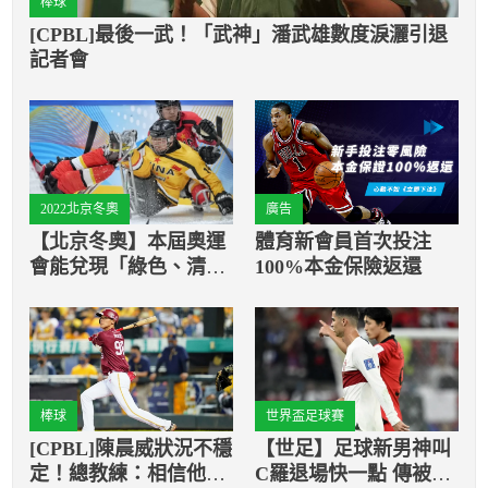
棒球
[CPBL]最後一武！「武神」潘武雄數度淚灑引退
記者會
2022北京冬奧
廣告
【北京冬奧】本屆奧運
體育新會員首次投注
會能兌現「綠色、清
100%本金保險返還
潔」承諾嗎？
棒球
世界盃足球賽
[CPBL]陳晨威狀況不穩
【世足】足球新男神叫
定！總教練：相信他會
C羅退場快一點 傳被譙