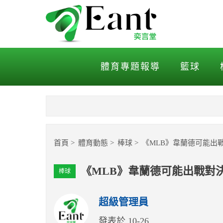
《MLB》韋蘭德可能出戰
體育專題報導
籃球
首頁
體育動態
棒球
《MLB》韋蘭德可能出
《MLB》韋蘭德可能出戰對
棒球
超級管理員
發表於 10-26