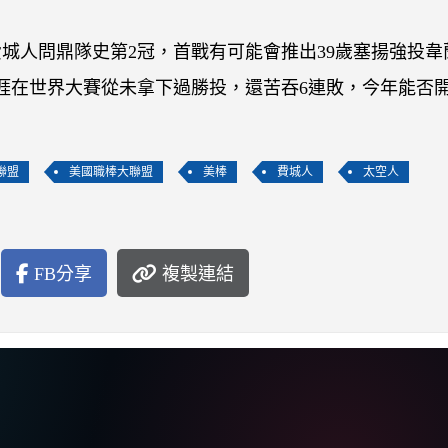
費城人問鼎隊史第2冠，首戰有可能會推出39歲塞揚強投韋
是，韋蘭德生涯在世界大賽從未拿下過勝投，還苦吞6連敗，今年能否
聯盟
美國職棒大聯盟
美棒
費城人
太空人
FB分享
複製連結