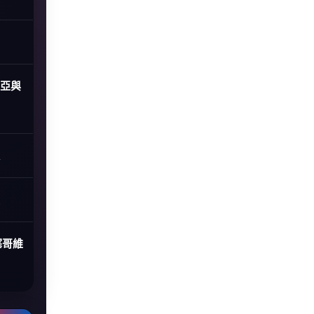
尼亞與
塞哥維