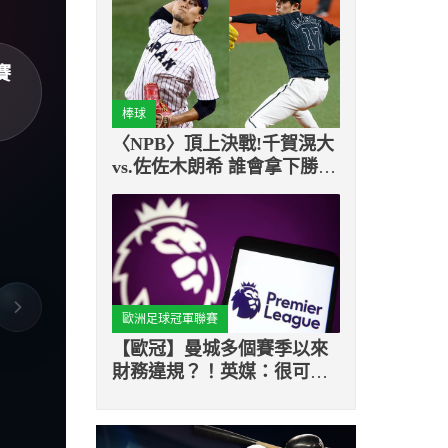
賽
棒球
〈NPB〉頂上決戰!千賀滉大
vs.佐佐木朗希 誰會拿下勝
利?
歐洲足球冠軍聯賽
【歐冠】曼城多個賽季以來
財務違規？！英媒：很可能
被扣分