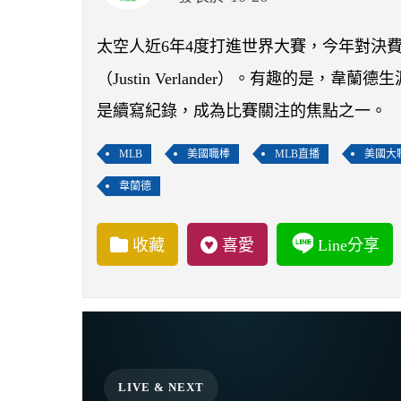
太空人近6年4度打進世界大賽，今年對決
（Justin Verlander）。有趣的
是續寫紀錄，成為比賽關注的焦點之一。
MLB
美國職棒
MLB直播
美國大
韋蘭德
收藏
喜愛
Line分享
LIVE & NEXT