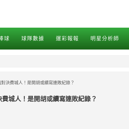
對決費城人！是開胡或續寫連
棒球
球隊數據
運彩報報
明星分析師
NBA
MLB打擊
戰對決費城人！是開胡或續寫連敗紀錄？
MLB投球
決費城人！是開胡或續寫連敗紀錄？