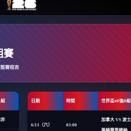
組賽
完整賽程表
A組
日期
時間
世界盃48強B組
南非
加拿大 VS 波
6/13（六）
03:00
與赫塞哥維納