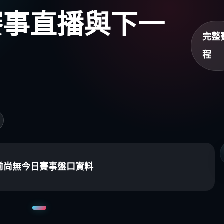
盃賽事直播與下一
完整
程
前尚無今日賽事盤口資料