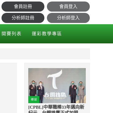
會員註冊
會員登入
敗紀錄？
分析師註冊
分析師登入
開賽列表
運彩教學專區
棒球
[CPBL]中華職棒33年邁向新
紀元 台鋼雄鷹正式加盟成