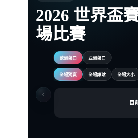
2026 世界
場比賽
歐洲盤口
亞洲盤口
全場獨贏
全場讓球
全場大小
目