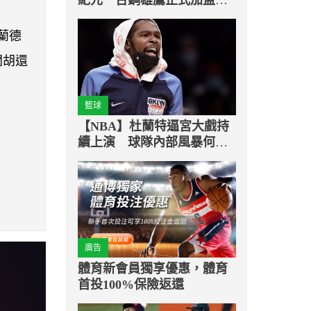
中華職棒第六隊
蘭德
開胡還
籃球
【NBA】杜蘭特逼宮大戲持
續上演 球隊內部風暴何時
才是盡頭？
廣告
體育新會員獨享優惠，體育
首投100%保險返還