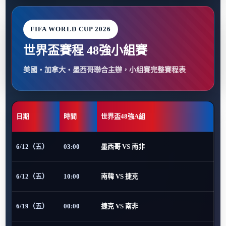
FIFA WORLD CUP 2026
世界盃賽程 48強小組賽
美國・加拿大・墨西哥聯合主辦，小組賽完整賽程表
日期
時間
世界盃48強A組
6/12（五）
03:00
墨西哥 VS 南非
6/12（五）
10:00
南韓 VS 捷克
6/19（五）
00:00
捷克 VS 南非