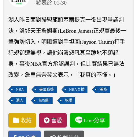
開賽列表
發表於 01-30
運彩教學專區
湖人昨日面對聯盟龍頭塞爾提克一役出現爭議判
決，洛城天王詹姆斯(LeBron James)正規賽最後一
擊強勢切入，明顯遭對手坦圖(Jayson Tatum)打手
犯規卻遭無視，讓他崩潰怒吼甚至跪地不願起
身，事後NBA官方承認誤判，但比賽結果已無法
改變，詹皇無奈發文表示，「我真的不懂。」
NBA
美國職籃
NBA直播
美籃
湖人
詹姆斯
犯規
收藏
喜愛
Line分享