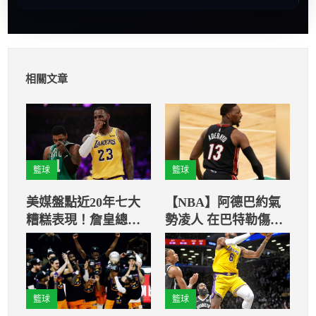
相關文章
籃球
籃球
美媒盤點近20年七大
【NBA】阿德巴約氣
糟糕表現！詹皇總決
勢凌人 在巴特勒傷退
賽8分與浪花兄弟都上
後為熱火討回顏面
榜
籃球
籃球