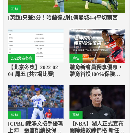
足球
[英超]只差3分！哈蘭德2射1傳曼城4-4平切爾西
2022北京冬奧
廣告
【北京冬奧】2022-02-
體育新會員獨享優惠，
04 周五 [共7場比賽]
體育首投100%保險返
還
棒球
籃球
[CPBL]陳鴻文接手優瑪
【NBA】湖人正式宣布
上陣 張喜凱續投保留
開除總教練佛格 新任人