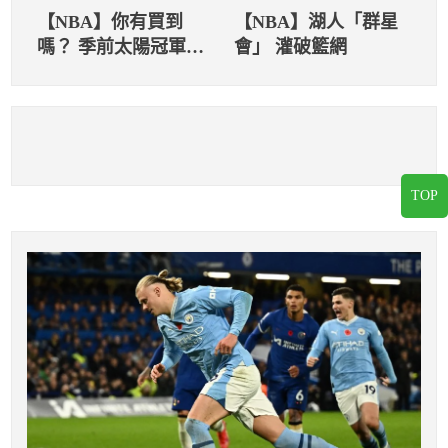
【NBA】你有買到
【NBA】湖人「群星
嗎？ 季前太陽冠軍賠
會」 灌破籃網
率高達百倍！
TOP