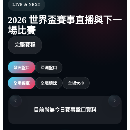
LIVE & NEXT
2026 世界盃賽事直播與下一
場比賽
完整賽程
歐洲盤口
亞洲盤口
全場獨贏
全場讓球
全場大小
目前尚無今日賽事盤口資料