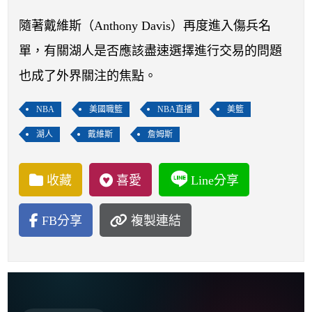
開賽列表
隨著戴維斯（Anthony Davis）再度進入傷兵名
運彩教學專區
單，有關湖人是否應該盡速選擇進行交易的問題
也成了外界關注的焦點。
NBA
美國職籃
NBA直播
美籃
湖人
戴維斯
詹姆斯
收藏
喜愛
Line分享
FB分享
複製連結