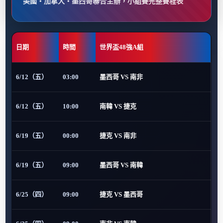
美國・加拿大・墨西哥聯合主辦，小組賽完整賽程表
日期
時間
世界盃48強A組
6/12（五）
03:00
墨西哥 VS 南非
6/12（五）
10:00
南韓 VS 捷克
6/19（五）
00:00
捷克 VS 南非
6/19（五）
09:00
墨西哥 VS 南韓
6/25（四）
09:00
捷克 VS 墨西哥