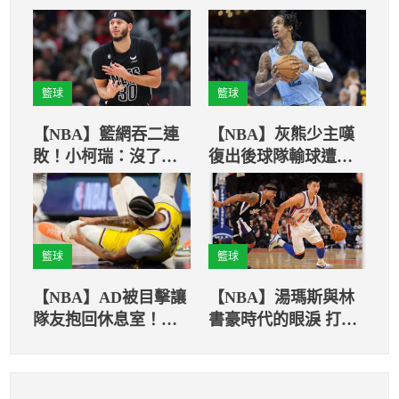
籃球
籃球
【NBA】籃網吞二連
【NBA】灰熊少主嘆
敗！小柯瑞：沒了杜
復出後球隊輸球遭自
蘭特，都不一樣了
家人狠噓
籃球
籃球
【NBA】AD被目擊讓
【NBA】湯瑪斯與林
隊友抱回休息室！會
書豪時代的眼淚 打
再次因傷停賽？
NBA真的不只靠實力