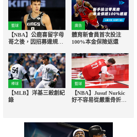
籃球
廣告
【NBA】公鹿喜留字母
體育新會員首次投注
哥之後，因招募違規遭
100%本金保險返還
沒收選秀籤
棒球
籃球
【MLB】洋基三殺創紀
【NBA】Jusuf Nurkic
錄
好不容易從嚴重骨折回
歸，又受傷了