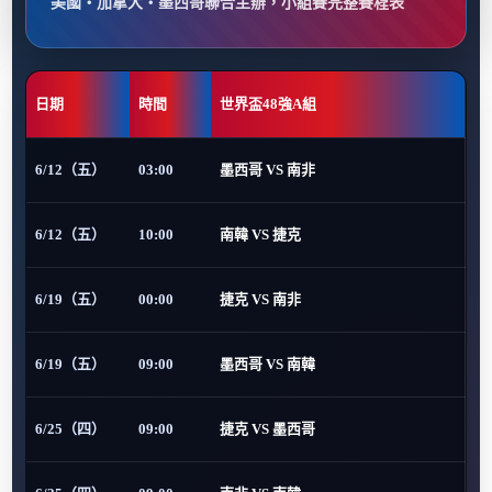
美國・加拿大・墨西哥聯合主辦，小組賽完整賽程表
日期
時間
世界盃48強A組
6/12（五）
03:00
墨西哥 VS 南非
6/12（五）
10:00
南韓 VS 捷克
6/19（五）
00:00
捷克 VS 南非
6/19（五）
09:00
墨西哥 VS 南韓
6/25（四）
09:00
捷克 VS 墨西哥