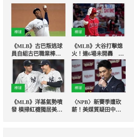
棒球
棒球
《MLB》古巴叛逃球
《MLB》大谷打擊熄
員自組古巴職業棒球
火！連6場未開轟 皇
運動員協會 要打造一
家重砲第47轟當全壘
支更強的古巴國家隊
打王
棒球
棒球
《MLB》洋基氣勢噴
〈NPB〉新賽季遭砍
發 橫掃紅襪獨居美聯
薪！美媒質疑田中將
外卡首位
大把勝負看太重！