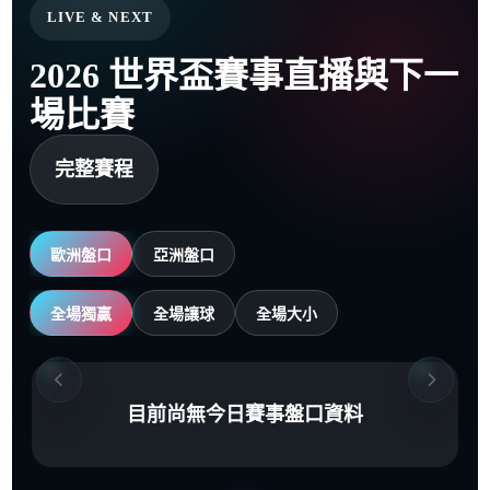
LIVE & NEXT
2026 世界盃賽事直播與下一
場比賽
完整賽程
歐洲盤口
亞洲盤口
全場獨贏
全場讓球
全場大小
目前尚無今日賽事盤口資料