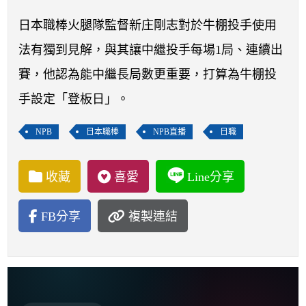
開賽列表
日本職棒火腿隊監督新庄剛志對於牛棚投手使用
運彩教學專區
法有獨到見解，與其讓中繼投手每場1局、連續出
賽，他認為能中繼長局數更重要，打算為牛棚投
手設定「登板日」。
NPB
日本職棒
NPB直播
日職
收藏
喜愛
Line分享
FB分享
複製連結