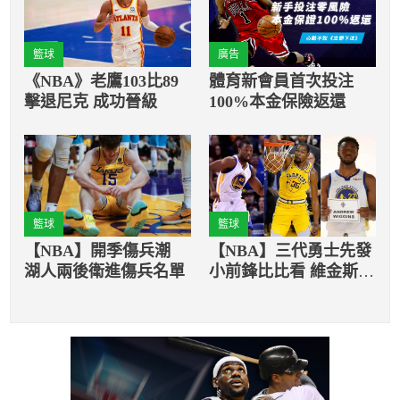
籃球
廣告
《NBA》老鷹103比89
體育新會員首次投注
擊退尼克 成功晉級
100%本金保險返還
籃球
籃球
【NBA】開季傷兵潮
【NBA】三代勇士先發
湖人兩後衛進傷兵名單
小前鋒比比看 維金斯處
境最艱難