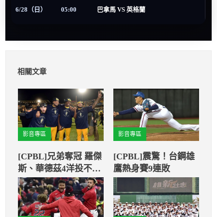
6/28（日）
05:00
巴拿馬 VS 英格蘭
相關文章
影音專區
影音專區
[CPBL]兄弟奪冠 羅傑
[CPBL]震驚！台鋼雄
斯、華德茲4洋投不捨
鷹熱身賽9連敗
離台