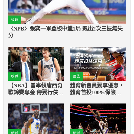
棒球
〈NPB〉張奕一軍登板中繼1局 飆出2次三振無失
分
籃球
廣告
【NBA】曾率領唐西奇
體育新會員獨享優惠，
歐錦賽奪金 傳獨行俠有
體育首投100%保險返
意挖角柯柯斯柯夫
還
籃球
籃球