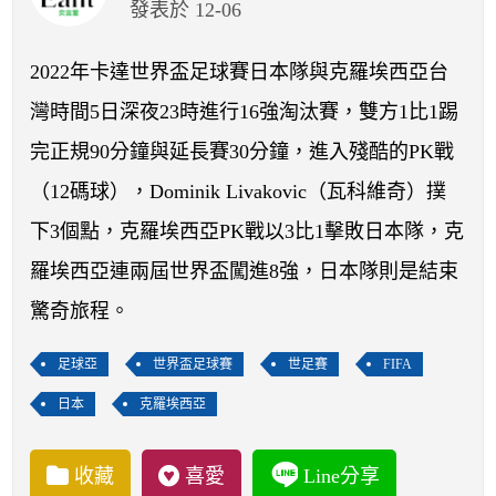
開賽列表
發表於 12-06
運彩教學專區
2022年卡達世界盃足球賽日本隊與克羅埃西亞台
灣時間5日深夜23時進行16強淘汰賽，雙方1比1踢
完正規90分鐘與延長賽30分鐘，進入殘酷的PK戰
（12碼球），Dominik Livakovic（瓦科維奇）撲
下3個點，克羅埃西亞PK戰以3比1擊敗日本隊，克
羅埃西亞連兩屆世界盃闖進8強，日本隊則是結束
驚奇旅程。
足球亞
世界盃足球賽
世足賽
FIFA
日本
克羅埃西亞
收藏
喜愛
Line分享