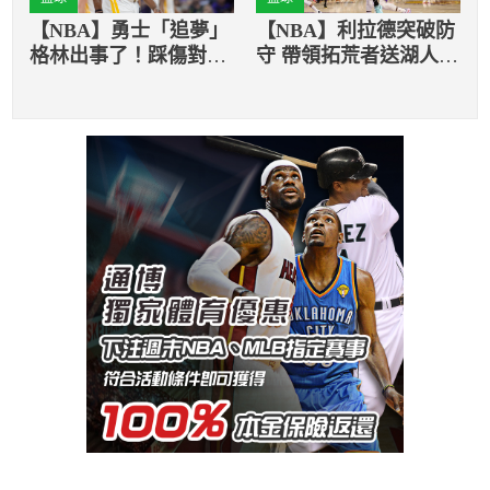
【NBA】勇士「追夢」
【NBA】利拉德突破防
格林出事了！踩傷對手
守 帶領拓荒者送湖人第
胸口慘遭禁賽
三敗！