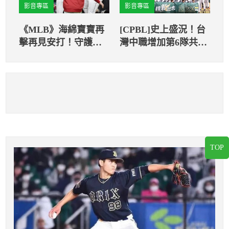
影音專區
影音專區
《MLB》海綿寶寶再
[CPBL]史上盛況！台
擊再見安打！守護者
灣中職增加第6隊共有
一分之差擊退洋基
381名所屬選手
TOP