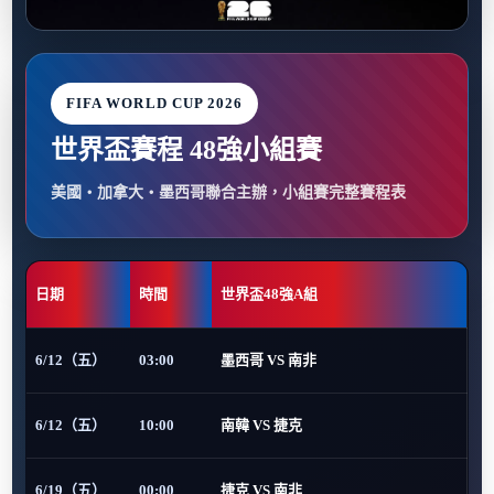
FIFA WORLD CUP 2026
世界盃賽程 48強小組賽
美國・加拿大・墨西哥聯合主辦，小組賽完整賽程表
日期
時間
世界盃48強A組
6/12（五）
03:00
墨西哥 VS 南非
6/12（五）
10:00
南韓 VS 捷克
6/19（五）
00:00
捷克 VS 南非