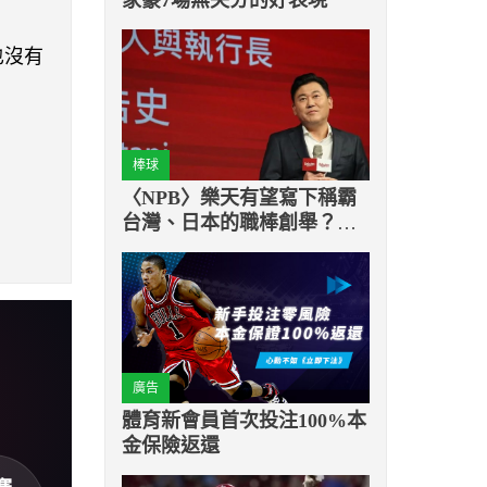
也沒有
棒球
〈NPB〉樂天有望寫下稱霸
台灣、日本的職棒創舉？目
前兩隊勝率均傲視聯盟
廣告
體育新會員首次投注100%本
金保險返還