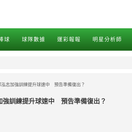
志加強訓練提升球速中 預告準
棒球
球隊數據
運彩報報
明星分析師
NBA
MLB打擊
鳥」郭泓志加強訓練提升球速中 預告準備復出？
MLB投球
志加強訓練提升球速中 預告準備復出？