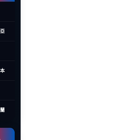
西亞
日本
荷蘭
組