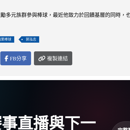
鼓勵多元族群參與棒球，最近他致力於回饋基層的同時，
職業棒球
郭泓志
FB分享
複製連結
盃賽事直播與下一