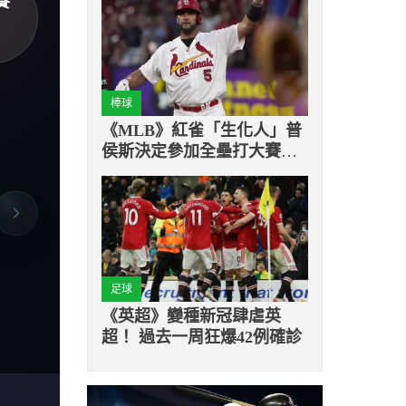
賽
棒球
《MLB》紅雀「生化人」普
侯斯決定參加全壘打大賽
讓自己與球迷留下美好回憶
足球
《英超》變種新冠肆虐英
超！ 過去一周狂爆42例確診