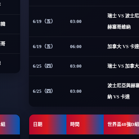
非
瑞士 VS 波士
6/19（五）
03:00
南韓
赫塞哥維納
西哥
6/19（五）
06:00
加拿大 VS 卡達
韓
6/25（四）
03:00
瑞士 VS 加拿大
波士尼亞與赫
6/25（四）
03:00
納 VS 卡達
C組
日期
時間
世界盃48強D組