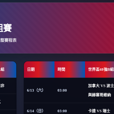
組賽
完整賽程表
A組
日期
時間
世界盃48強B組
南非
加拿大 VS 波
6/13（六）
03:00
與赫塞哥維納
克
6/14（日）
03:00
卡達 VS 瑞士