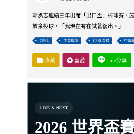
郭泓志連續三年出席「出口盃」棒球賽，
放棄投球，「我現在有在試著復出。」
CPBL
中華職棒
CPBL直播
中華
收藏
喜愛
Line分享
LIVE & NEXT
2026 世界