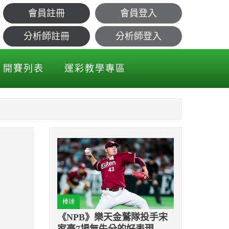
會員註冊
會員登入
備復出？
分析師註冊
分析師登入
開賽列表
運彩教學專區
棒球
《NPB》樂天金鷲隊投手宋
家豪7場無失分的好表現