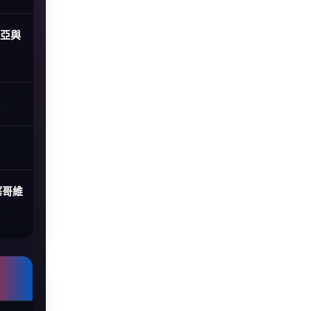
尼亞與
塞哥維