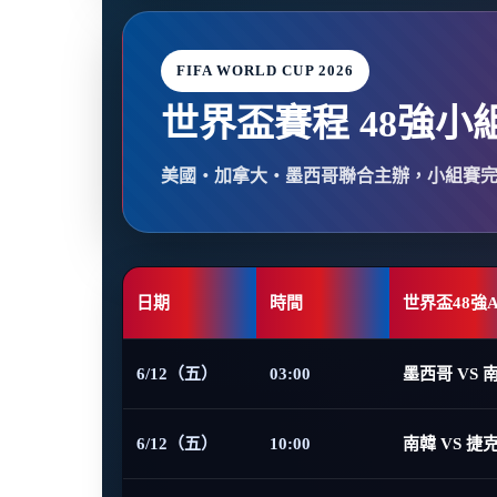
FIFA WORLD CUP 2026
世界盃賽程 48強小
美國・加拿大・墨西哥聯合主辦，小組賽
日期
時間
世界盃48強
6/12（五）
03:00
墨西哥 VS 
6/12（五）
10:00
南韓 VS 捷