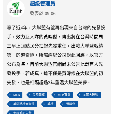
開賽列表
超級管理員
發表於 09-06
運彩教學專區
等了近4年，大聯盟有望再出現來自台灣的先發投
手，效力巨人隊的黃暐傑，傳出將在台灣時間周
三早上10點10分扛起先發重任，出戰大聯盟戰績
第一的道奇隊，所屬經紀公司對此回應，以官方
公布為準。目前大聯盟官網尚未公告此戰巨人先
發投手，若成真，這不僅是黃暐傑在大聯盟的初
先發，也是相隔超過3年重溫大聯盟美夢。
MLB
美國職棒
MLB直播
美國大聯盟
美國職棒大聯盟
美棒
黃暐傑
大聯盟初先發