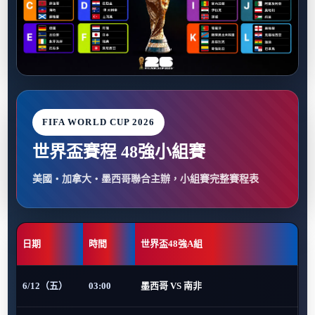
FIFA WORLD CUP 2026
世界盃賽程 48強小組賽
美國・加拿大・墨西哥聯合主辦，小組賽完整賽程表
日期
時間
世界盃48強A組
6/12（五）
03:00
墨西哥 VS 南非