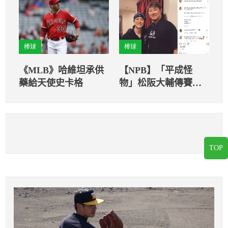
弟10比6擊敗富邦
約
棒球
棒球
《MLB》哈維坦承供
【NPB】「平成怪
藥給天使史卡格
物」松阪大輔傳賽季
結束後引退 妻夫木聰
感動Po文致敬
TOP