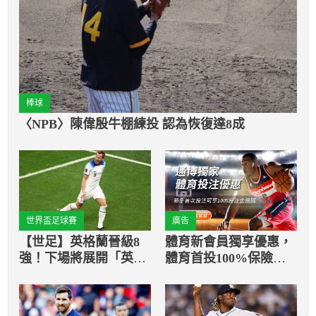
棒球
〈NPB〉陳偉殷牛棚練投 認為恢復達8成
世界盃足球賽
廣告
【世足】英格蘭晉級8
體育新會員獨享優惠，
強！下場將展開「英法
體育首投100%保險返
大戰」
還