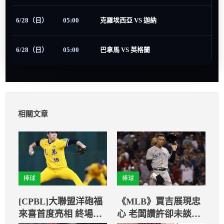
6/28（日）
05:00
克羅埃西亞 VS 迦納
6/28（日）
05:00
巴拿馬 VS 英格蘭
相關文章
棒球
棒球
[CPBL]大聯盟洋砲福
《MLB》賈吉展現忠
來喜首度亮相 終場兄
心 老闆讚許卻未談續