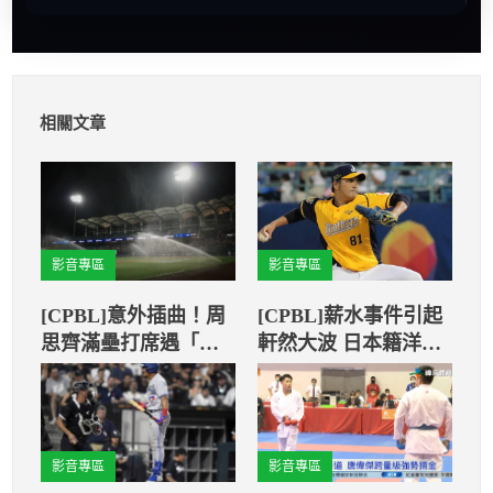
相關文章
影音專區
影音專區
[CPBL]意外插曲！周
[CPBL]薪水事件引起
思齊滿壘打席遇「人
軒然大波 日本籍洋投
造雨」
和兄弟道歉
影音專區
影音專區