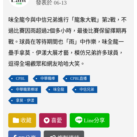
開賽列表
發表於 06-13
運彩教學專區
味全龍今與中信兄弟進行「龍象大戰」第2戰，不
過比賽因雨超過2個多小時，最後比賽保留擇期再
戰。球員在等待期間也「雨」中作樂，味全龍一
壘手拿莫．伊漾大展才藝，模仿兄弟許多球員，
逗得全場觀眾和網友哈哈大笑。
CPBL
中華職棒
CPBL直播
中華職業棒球
味全龍
中信兄弟
拿莫．伊漾
收藏
喜愛
Line分享