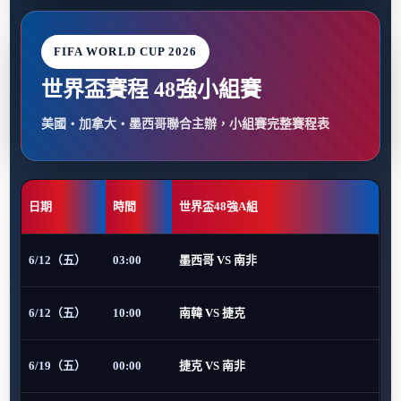
FIFA WORLD CUP 2026
世界盃賽程 48強小組賽
美國・加拿大・墨西哥聯合主辦，小組賽完整賽程表
日期
時間
世界盃48強A組
6/12（五）
03:00
墨西哥 VS 南非
6/12（五）
10:00
南韓 VS 捷克
6/19（五）
00:00
捷克 VS 南非