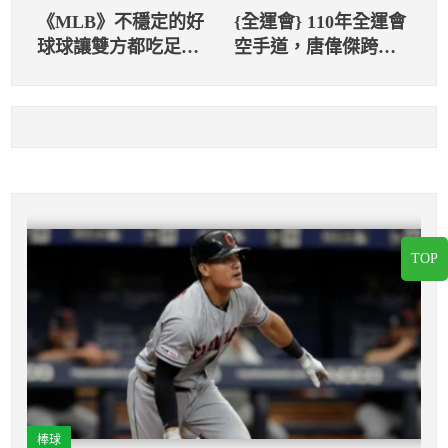
《MLB》不穩定的好
{全運會} 110年全運會
球球讓雙方都吃足苦
空手道，唐偉傑跨量
頭！藍鳥打者艾斯皮
級強勢摘金
納甚至當下氣得跳腳
TOP
棒球