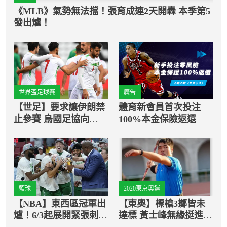
《MLB》氣勢無法擋！張育成連2天開轟 本季第5
發出爐！
世界盃足球賽
廣告
【世足】要求讓伊朗禁
體育新會員首次投注
止參賽 烏國足協向
100%本金保險返還
FIFA正式提出申訴！
籃球
2020東京奧運
【NBA】東西區冠軍出
【東奧】標槍3擲皆未
爐！6/3起展開緊張刺激
達標 黃士峰無緣挺進決