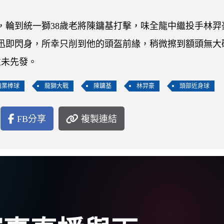
，輪到統一獅38歲老將陳鏞基打擊，味全龍中繼投手林羿
基迅即閃身，所幸只削到他的頭盔前緣，稍微擦到額頭無大
並未先發。
職業棒球
龍獅大戰
陳鏞基
林羿豪
頭部近身球
FB分享
複製連結