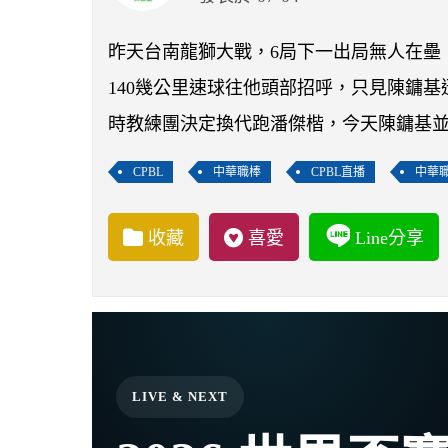
昨天台南龍獅大戰，6局下一出局無人在壘
140幾公里速球往他頭部招呼，只見陳鏞
時教練團決定換代跑潘傑楷，今天陳鏞基
CPBL
中華職棒
CPBL直播
中華
收藏
喜愛
Line分享
LIVE & NEXT