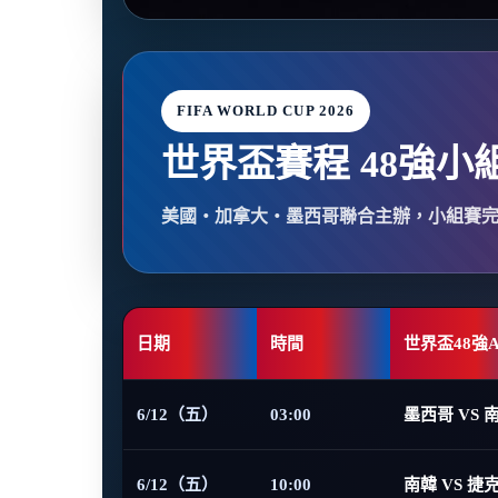
FIFA WORLD CUP 2026
世界盃賽程 48強小
美國・加拿大・墨西哥聯合主辦，小組賽
日期
時間
世界盃48強
6/12（五）
03:00
墨西哥 VS 
6/12（五）
10:00
南韓 VS 捷