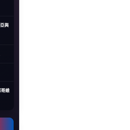
尼亞與
塞哥維