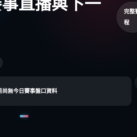
盃賽事直播與下一
完整
程
前尚無今日賽事盤口資料