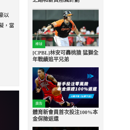
豪以
礙，當
棒球
[CPBL]林安可轟桃猿 猛獅全
年戰績追平兄弟
廣告
體育新會員首次投注100%本
金保險返還