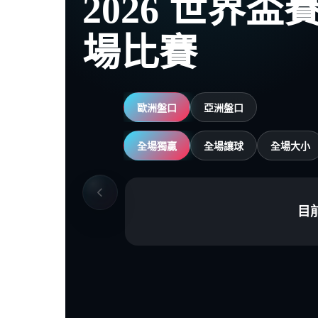
2026 世界
場比賽
歐洲盤口
亞洲盤口
全場獨贏
全場讓球
全場大小
目