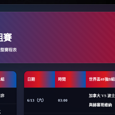
組賽
完整賽程表
A組
日期
時間
世界盃48強B組
南非
加拿大 VS 波
6/13（六）
03:00
與赫塞哥維納
克