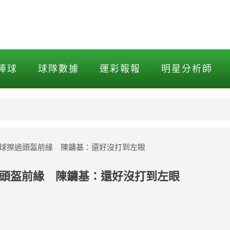
擦過頭盔前緣 陳鏞基：還好沒
棒球
球隊數據
運彩報報
明星分析師
NBA
MLB打擊
公里速球擦過頭盔前緣 陳鏞基：還好沒打到左眼
MLB投球
球擦過頭盔前緣 陳鏞基：還好沒打到左眼