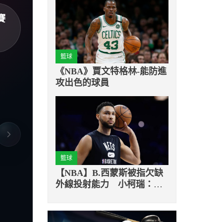
賽
籃球
《NBA》賈文特格林-能防進
攻出色的球員
籃球
【NBA】B.西蒙斯被指欠缺
外線投射能力 小柯瑞：不
用練跳投也無人能擋