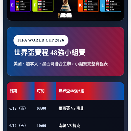
FIFA WORLD CUP 2026
世界盃賽程 48強小組賽
美國・加拿大・墨西哥聯合主辦，小組賽完整賽程表
日期
時間
世界盃48強A組
6/12（五）
03:00
墨西哥 VS 南非
6/12（五）
10:00
南韓 VS 捷克