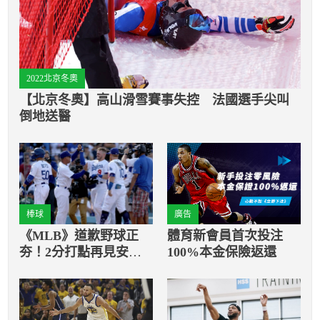
2022北京冬奧
【北京冬奧】高山滑雪賽事失控 法國選手尖叫
倒地送醫
棒球
廣告
《MLB》道歉野球正
體育新會員首次投注
夯！2分打點再見安打
100%本金保險返還
助球隊逆轉