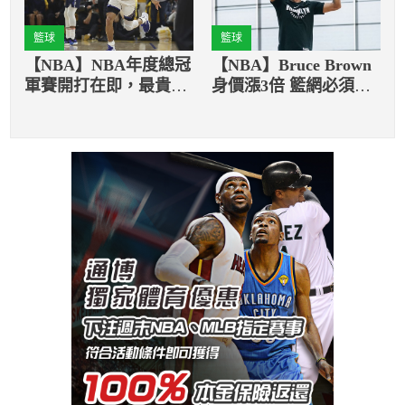
籃球
籃球
【NBA】NBA年度總冠
【NBA】Bruce Brown
軍賽開打在即，最貴門
身價漲3倍 籃網必須嘗
票折合台幣近235萬元
試簽回他