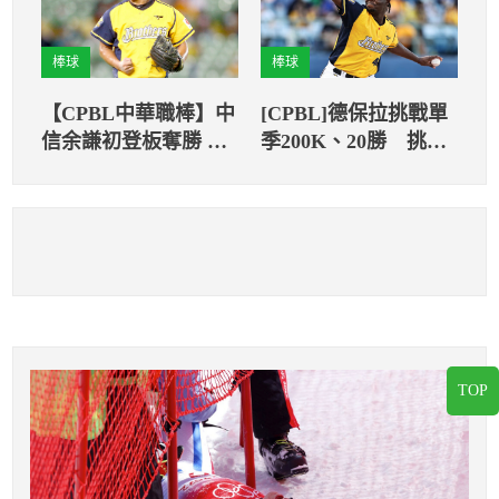
棒球
棒球
【CPBL中華職棒】中
[CPBL]德保拉挑戰單
信余謙初登板奪勝 中
季200K、20勝 挑戰
信6：4擊退富邦
史上第一位投手三冠
王2連霸
TOP