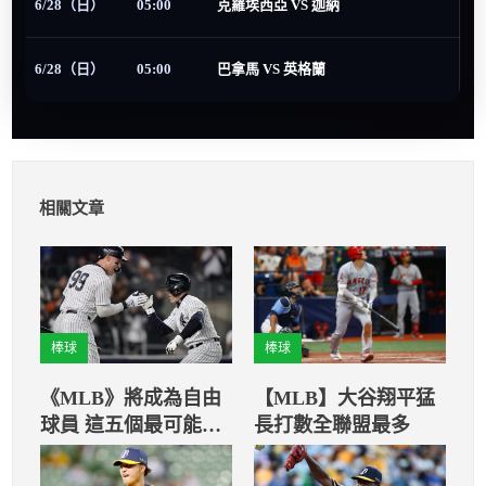
6/28（日）
05:00
克羅埃西亞 VS 迦納
6/28（日）
05:00
巴拿馬 VS 英格蘭
相關文章
棒球
棒球
《MLB》將成為自由
【MLB】大谷翔平猛
球員 這五個最可能成
長打數全聯盟最多
為賈吉的落腳處！