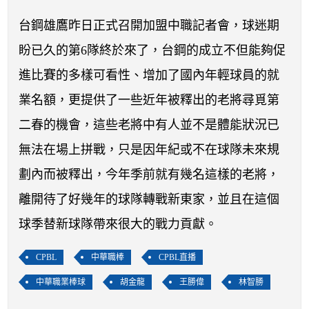
開賽列表
台鋼雄鷹昨日正式召開加盟中職記者會，球迷期
運彩教學專區
盼已久的第6隊終於來了，台鋼的成立不但能夠促
進比賽的多樣可看性、增加了國內年輕球員的就
業名額，更提供了一些近年被釋出的老將尋覓第
二春的機會，這些老將中有人並不是體能狀況已
無法在場上拼戰，只是因年紀或不在球隊未來規
劃內而被釋出，今年季前就有幾名這樣的老將，
離開待了好幾年的球隊轉戰新東家，並且在這個
球季替新球隊帶來很大的戰力貢獻。
CPBL
中華職棒
CPBL直播
中華職業棒球
胡金龍
王勝偉
林智勝