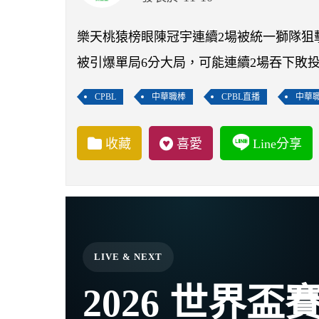
樂天桃猿榜眼陳冠宇連續2場被統一獅隊狙
被引爆單局6分大局，可能連續2場吞下敗
CPBL
中華職棒
CPBL直播
中華
收藏
喜愛
Line分享
LIVE & NEXT
2026 世界