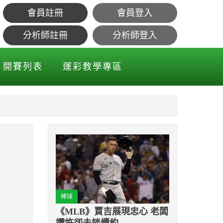
會員註冊
會員登入
分析師註冊
分析師登入
開賽列表
運彩教學專區
棒球
《MLB》賈吉展現忠心 老闆
讚許卻未談續約