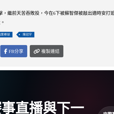
擊，繼前天苦吞敗投，今在6下被蘇智傑被敲出適時安打
投。
職業棒球
陳冠宇
FB分享
複製連結
盃賽事直播與下一