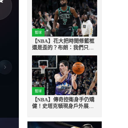
賽
籃球
【NBA】花大把時間修籃框
還是歪的？布朗：我們只是
在浪費時間
籃球
【NBA】傳奇控衛身手仍矯
健！史塔克頓現身戶外展現
優秀實力！