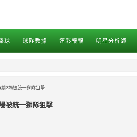
續2場被統一獅隊狙擊
棒球
球隊數據
運彩報報
明星分析師
NBA
MLB打擊
？連續2場被統一獅隊狙擊
MLB投球
續2場被統一獅隊狙擊