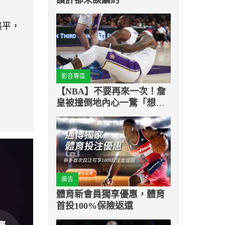
追平，
影音專區
【NBA】不要再來一次！詹
皇被撞倒地內心一驚「想到
上季踝傷」
廣告
體育新會員獨享優惠，體育
首投100%保險返還