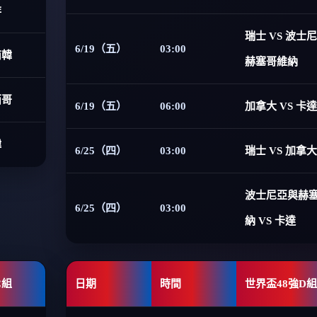
非
瑞士 VS 波士
6/19（五）
03:00
南韓
赫塞哥維納
西哥
6/19（五）
06:00
加拿大 VS 卡達
韓
6/25（四）
03:00
瑞士 VS 加拿大
波士尼亞與赫
6/25（四）
03:00
納 VS 卡達
C組
日期
時間
世界盃48強D組