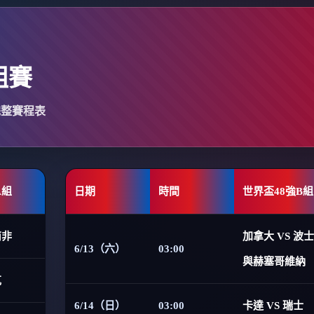
組賽
完整賽程表
A組
日期
時間
世界盃48強B組
南非
加拿大 VS 波
6/13（六）
03:00
與赫塞哥維納
克
6/14（日）
03:00
卡達 VS 瑞士