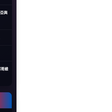
尼亞與
塞哥維