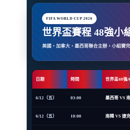
FIFA WORLD CUP 2026
世界盃賽程 48強小
美國・加拿大・墨西哥聯合主辦，小組賽
日期
時間
世界盃48強
6/12（五）
03:00
墨西哥 VS 
6/12（五）
10:00
南韓 VS 捷