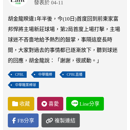
開賽列表
發表於 04-11
運彩教學專區
胡金龍睽違1年半後，今(10日)首度回到前東家富
邦悍將主場新莊球場，第2局首度上場打擊，主場
球迷不吝嗇地給予熱烈的鼓掌，事隔這麼長時
間，大家對過去的事情都已逐漸放下，聽到球迷
的回應，胡金龍說：「謝謝，很感動。」
CPBL
中華職棒
CPBL直播
中華職業棒球
收藏
喜愛
Line分享
FB分享
複製連結