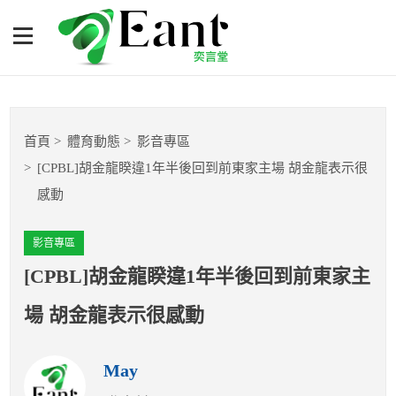
[CPBL]胡金龍睽違1年半後
回到前東家主場 胡金龍表示
很感動
體育專題報導
首頁
體育動態
影音專區
籃球
[CPBL]胡金龍睽違1年半後回到前東家主場 胡金龍表示很
感動
棒球
影音專區
球隊數據
[CPBL]胡金龍睽違1年半後回到前東家主
運彩報報
場 胡金龍表示很感動
明星分析師
May