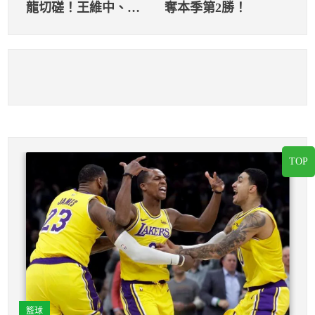
龍切磋！王維中、江
奪本季第2勝！
少慶表現十分出色
TOP
籃球