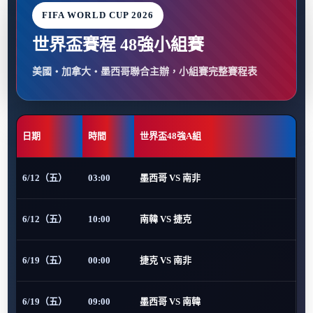
FIFA WORLD CUP 2026
世界盃賽程 48強小組賽
美國・加拿大・墨西哥聯合主辦，小組賽完整賽程表
日期
時間
世界盃48強A組
6/12（五）
03:00
墨西哥 VS 南非
6/12（五）
10:00
南韓 VS 捷克
6/19（五）
00:00
捷克 VS 南非
6/19（五）
09:00
墨西哥 VS 南韓