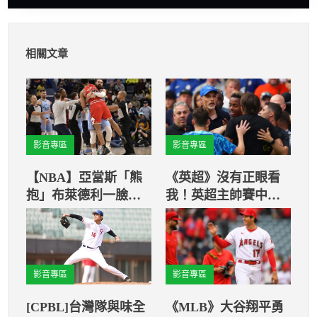
相關文章
影音專區
影音專區
【NBA】亞當斯「熊
《英超》沒有正眼看
抱」布萊德利一臉懵
我！英超主帥賽中頻
化解火爆現場
頻發生衝突 雙雙紅
牌逐出場
影音專區
影音專區
[CPBL]台灣隊與味全
《MLB》大谷翔平勇