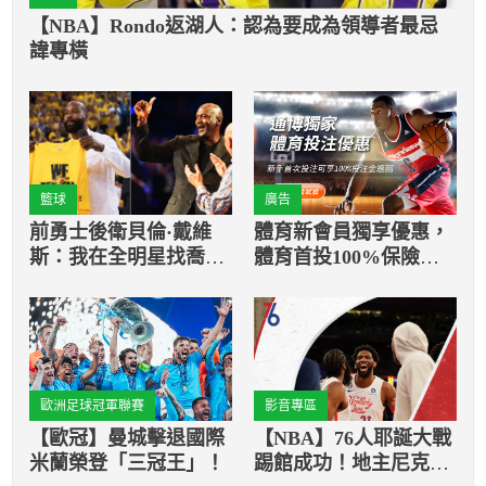
【NBA】Rondo返湖人：認為要成為領導者最忌
諱專橫
籃球
廣告
前勇士後衛貝倫·戴維
體育新會員獨享優惠，
斯：我在全明星找喬丹
體育首投100%保險返
要簽名，他無情地拒絕
還
了
歐洲足球冠軍聯賽
影音專區
【歐冠】曼城擊退國際
【NBA】76人耶誕大戰
米蘭榮登「三冠王」！
踢館成功！地主尼克7