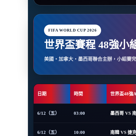
FIFA WORLD CUP 2026
世界盃賽程 48強小
美國・加拿大・墨西哥聯合主辦，小組賽
日期
時間
世界盃48強
6/12（五）
03:00
墨西哥 VS 
6/12（五）
10:00
南韓 VS 捷