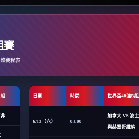
組賽
完整賽程表
A組
日期
時間
世界盃48強B組
南非
加拿大 VS 波
6/13（六）
03:00
與赫塞哥維納
克