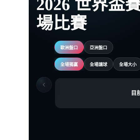
2026 世界
場比賽
歐洲盤口
亞洲盤口
全場獨贏
全場讓球
全場大小
目