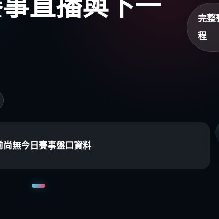
盃賽事直播與下一
完整
程
前尚無今日賽事盤口資料