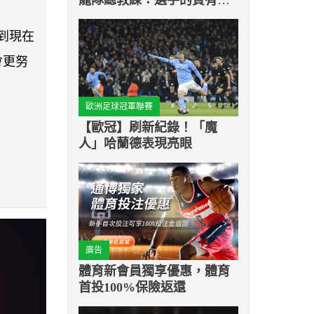
升
到現在
會更努
歐洲足球冠軍聯賽
【歐冠】刷新紀錄！「魔
人」哈蘭德表現亮眼
廣告
體育新會員獨享優惠，體育
首投100%保險返還