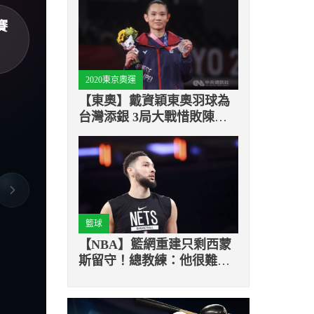
賽
2020東京奧運
【東奧】戴資穎東奧羽球為
台灣添銀 3局大戰惜敗陳雨
菲
籃球
【NBA】籃網重建只剩西蒙
斯留守！總教練：他很難使
用