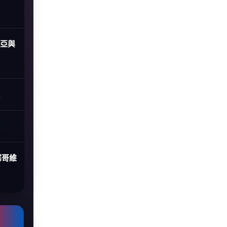
尼亞與
塞哥維