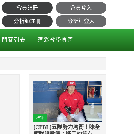
會員註冊
會員登入
句激勵自己
分析師註冊
分析師登入
開賽列表
運彩教學專區
棒球
[CPBL]五隊勢力均衡！味全
龍隊總教練：選手的質有提