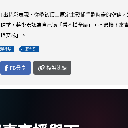
季打出精彩表現，從季初頂上原定主戰捕手劉時豪的空缺，
精采球季，蔣少宏認為自己還「看不懂全局」，不過接下來
選擇安逸」。
職業棒球
蔣少宏
FB分享
複製連結