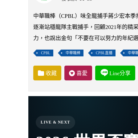
中華職棒（CPBL）味全龍捕手蔣少宏本
逐漸站穩龍隊主戰捕手，回顧2021年的
力，也說出金句「不要在可以努力的年紀
CPBL
中華職棒
CPBL直播
中華
收藏
喜愛
Line分享
LIVE & NEXT