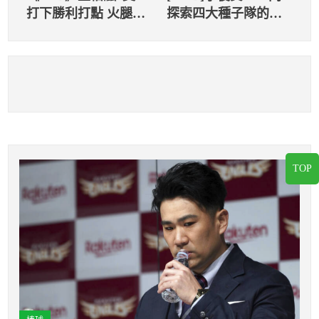
打下勝利打點 火腿擊
探索四大種子隊的實
退養樂多
力
TOP