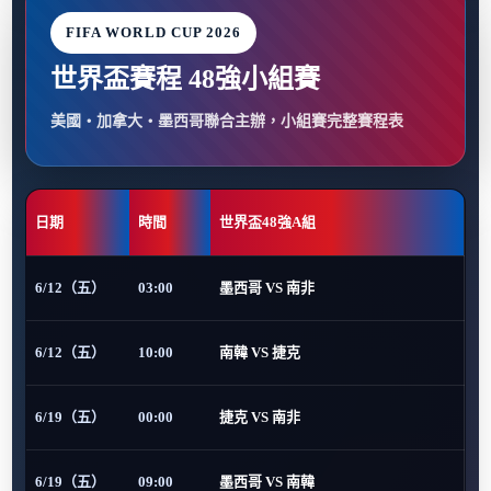
FIFA WORLD CUP 2026
世界盃賽程 48強小組賽
美國・加拿大・墨西哥聯合主辦，小組賽完整賽程表
日期
時間
世界盃48強A組
6/12（五）
03:00
墨西哥 VS 南非
6/12（五）
10:00
南韓 VS 捷克
6/19（五）
00:00
捷克 VS 南非
6/19（五）
09:00
墨西哥 VS 南韓