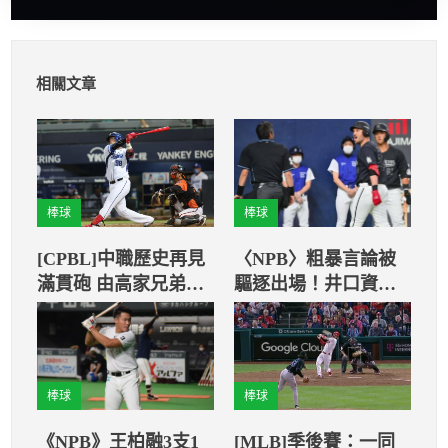
相關文章
棒球
棒球
[CPBL]中職歷史再見
〈NPB〉粗暴言論被
滿貫砲 由高家兄弟包
驅逐出場！井口資仁
辦！
也難倖免
棒球
棒球
《NPB》王柏融3支1
[MLB]季後賽：一同