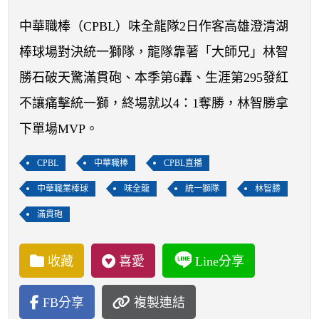
開賽列表
中華職棒（CPBL）味全龍隊2日作客高雄澄清湖
運彩教學專區
棒球場對決統一獅隊，龍隊靠著「大師兄」林智
勝石破天驚滿貫砲、本季第6轟、生涯第295發紅
不讓痛擊統一獅，終場就以4：1奪勝，林智勝拿
下單場MVP。
CPBL
中華職棒
CPBL直播
中華職業棒球
味全龍
統一獅隊
林智勝
滿貫砲
收藏
喜愛
Line分享
FB分享
複製連結