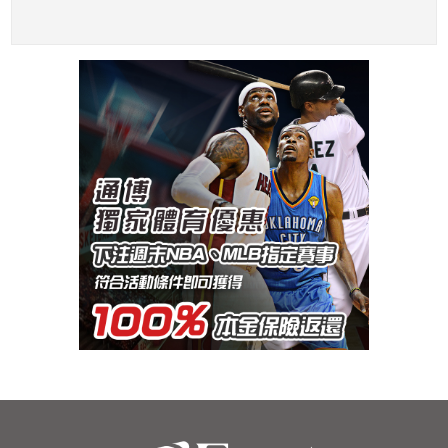
一句髒話？！
數結果出爐！