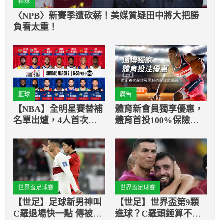
棒球
〈NPB〉新賽季遭砍薪！美媒質疑田中將大把勝
負看太重！
籃球
廣告
【NBA】全明星賽替補
體育新會員獨享優惠，
名單出爐，4人首次入
體育首投100%保險返
選
還
世界盃足球賽
世界盃足球賽
【世足】足球新男神叫
【世足】世界盃第9顆
C羅退場快一點 傳被譙
進球？C羅頭錘算不算