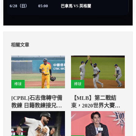
6/28（日）
05:00
巴拿馬 VS 英格蘭
相關文章
棒球
棒球
[CPBL]石志偉轉守備
【MLB】第二戰結
教練 日籍教練接兄弟
束，2020世界大賽雙
打教
冠拉鋸