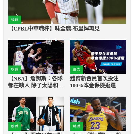
棒球
【CPBL中華職棒】味全龍-布里悍再見
籃球
廣告
【NBA】詹姆斯：各隊
體育新會員首次投注
都在缺人 除了太陽和勇
100%本金保險返還
士
籃球
棒球