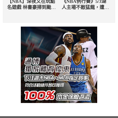
【NBA】深夜又在玩點
《NBA例行賽》5/3湖
名遊戲 林書豪掃到颱風
人主場不敵猛龍，遭遇
尾
三連敗