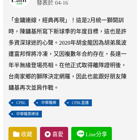
開賽列表
發表於 04-16
運彩教學專區
「金鏞連線，經典再現」！這是2月統一獅開訓
時，陳鏞基所寫下新球季的年度目標，這也是許
多資深球迷的心聲。2020年胡金龍因為胡弟風波
遭富邦悍將冷凍，又因複數年合約存在，長達一
年半無緣登場亮相。在他正式取得離隊證明後，
台南家鄉的獅隊決定網羅，因此也能跟好朋友陳
鏞基再次並肩作戰。
CPBL
中華職棒
CPBL直播
中華職業棒球
收藏
喜愛
Line分享