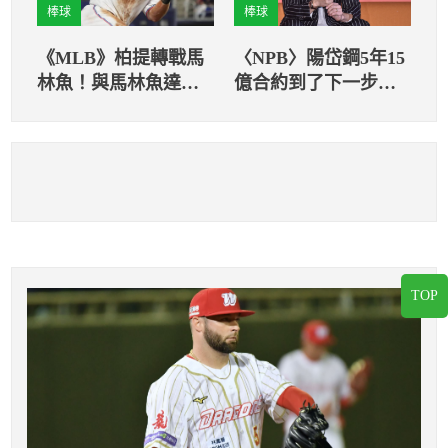
棒球
棒球
《MLB》柏提轉戰馬
〈NPB〉陽岱鋼5年15
林魚！與馬林魚達成
億合約到了下一步？
年薪合約
日媒點名2球團
TOP