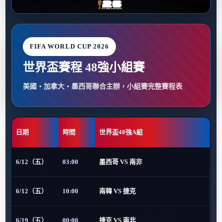
FIFA WORLD CUP 2026
世界盃賽程 48強小組賽
美國・加拿大・墨西哥聯合主辦，小組賽完整賽程表
日期
時間
世界盃48強A組
6/12（五）
03:00
墨西哥 VS 南非
6/12（五）
10:00
南韓 VS 捷克
6/19（五）
00:00
捷克 VS 南非