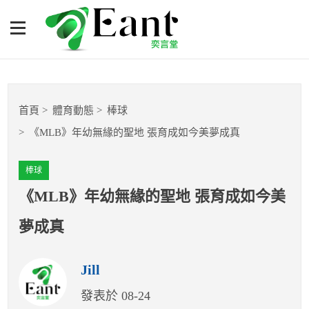
《MLB》年幼無緣的聖地
張育成如今美夢成真
體育專題報導
首頁
體育動態
棒球
籃球
《MLB》年幼無緣的聖地 張育成如今美夢成真
棒球
棒球
球隊數據
《MLB》年幼無緣的聖地 張育成如今美
夢成真
運彩報報
Jill
明星分析師
發表於 08-24