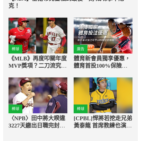
克！
棒球
廣告
《MLB》再度叩關年度
體育新會員獨享優惠，
MVP獎項？二刀流究極
體育首投100%保險返
巔峰到底在哪邊？
還
棒球
棒球
〈NPB〉田中將大睽違
[CPBL]悍將若挖走兄弟
3227天繳出日職完封勝
黃泰龍 首席教練也演大
樂天11連勝締超狂紀錄
風吹