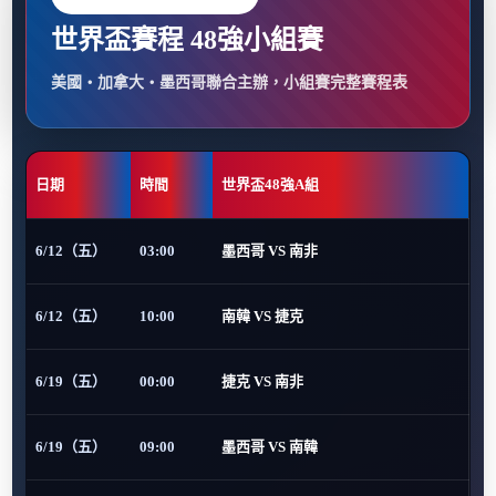
世界盃賽程 48強小組賽
美國・加拿大・墨西哥聯合主辦，小組賽完整賽程表
日期
時間
世界盃48強A組
6/12（五）
03:00
墨西哥 VS 南非
6/12（五）
10:00
南韓 VS 捷克
6/19（五）
00:00
捷克 VS 南非
6/19（五）
09:00
墨西哥 VS 南韓