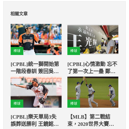
相關文章
棒球
棒球
[CPBL]統一獅開始第
[CPBL]心情激動 忘不
一階段春訓 簽回吳丞
了第一次上一壘 鄭兆
哲等6人
行憶王光輝
棒球
棒球
[CPBL]樂天單局3失
【MLB】第二戰結
誤葬送勝利 王鏡銘接
束，2020世界大賽雙