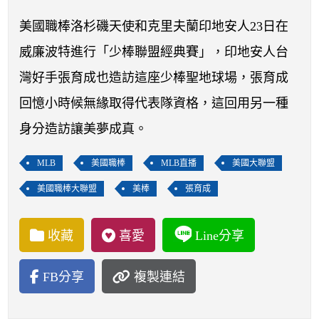
開賽列表
美國職棒洛杉磯天使和克里夫蘭印地安人23日在
運彩教學專區
威廉波特進行「少棒聯盟經典賽」，印地安人台
灣好手張育成也造訪這座少棒聖地球場，張育成
回憶小時候無緣取得代表隊資格，這回用另一種
身分造訪讓美夢成真。
MLB
美國職棒
MLB直播
美國大聯盟
美國職棒大聯盟
美棒
張育成
收藏
喜愛
Line分享
FB分享
複製連結