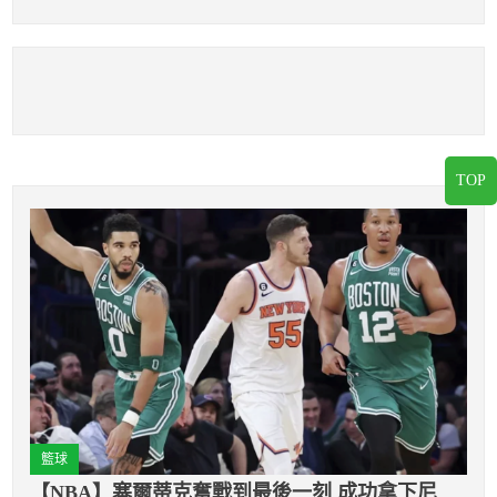
替傷退潘威倫獲MVP
冠拉鋸
TOP
籃球
【NBA】塞爾蒂克奮戰到最後一刻 成功拿下尼