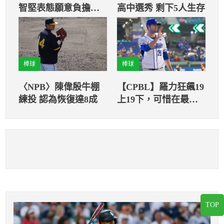
智堅表態願意負擔林
高中選秀 剩下5人生存
哲瑄的治療費用
棒球
棒球
〈NPB〉陳偉殷牛棚
【CPBL】羅力狂飆19
練投 認為恢復達8成
上19下，可惜在最後
一局崩盤被逆轉
TOP