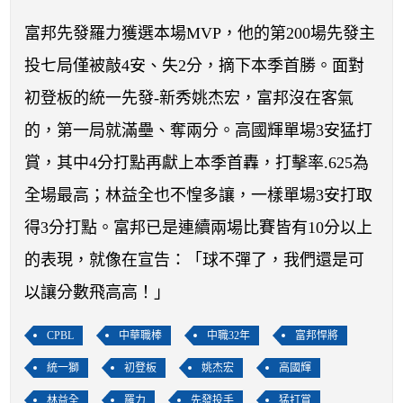
開賽列表
富邦先發羅力獲選本場MVP，他的第200場先發主
運彩教學專區
投七局僅被敲4安、失2分，摘下本季首勝。面對
初登板的統一先發-新秀姚杰宏，富邦沒在客氣
的，第一局就滿壘、奪兩分。高國輝單場3安猛打
賞，其中4分打點再獻上本季首轟，打擊率.625為
全場最高；林益全也不惶多讓，一樣單場3安打取
得3分打點。富邦已是連續兩場比賽皆有10分以上
的表現，就像在宣告：「球不彈了，我們還是可
以讓分數飛高高！」
CPBL
中華職棒
中職32年
富邦悍將
統一獅
初登板
姚杰宏
高國輝
林益全
羅力
先發投手
猛打賞