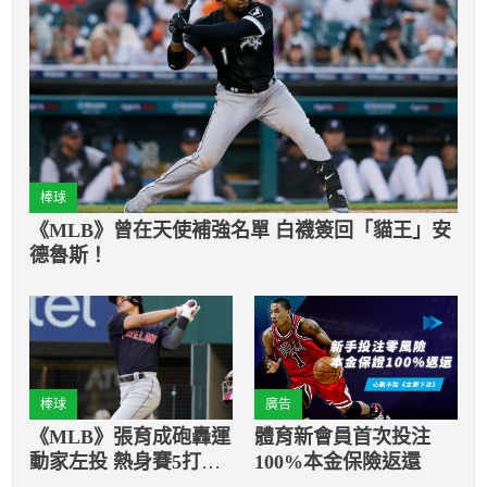
棒球
《MLB》曾在天使補強名單 白襪簽回「貓王」安
德魯斯！
棒球
廣告
《MLB》張育成砲轟運
體育新會員首次投注
動家左投 熱身賽5打數2
100%本金保險返還