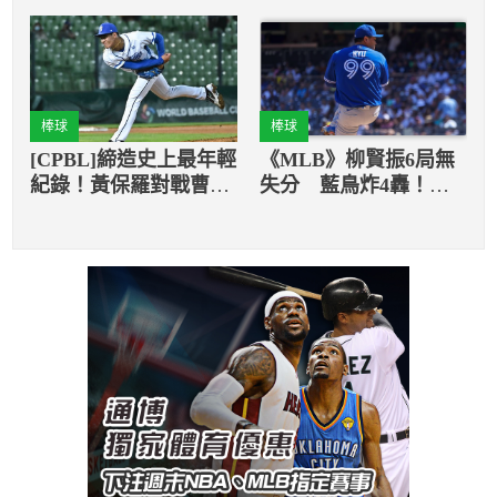
安打皆是長打
棒球
棒球
[CPBL]締造史上最年輕
《MLB》柳賢振6局無
紀錄！黃保羅對戰曹祐
失分 藍鳥炸4轟！洋
齊
基3連敗外卡危險