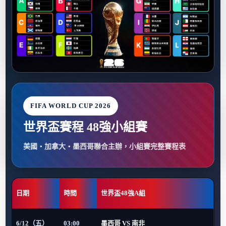
FIFA WORLD CUP 2026
世界盃賽程 48強小組賽
美國・加拿大・墨西哥聯合主辦，小組賽完整賽程表
日期
時間
世界盃48強A組
6/12（五）
03:00
墨西哥 VS 南非