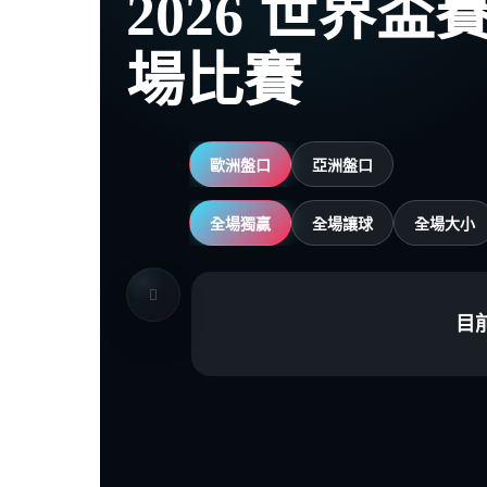
2026 世界
場比賽
歐洲盤口
亞洲盤口
全場獨贏
全場讓球
全場大小
目