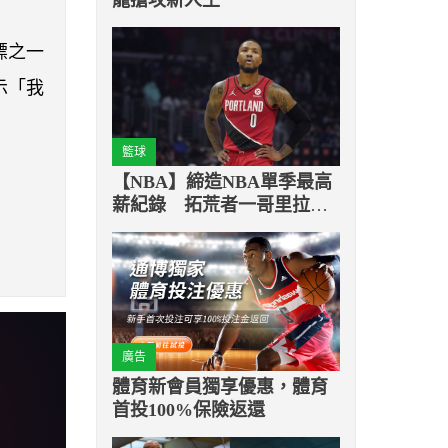
標之一
示「我
籃球
【NBA】締造NBA單季最高
薪紀錄 拓荒者一哥里拉德
簽下2年1億2200萬美金的巨
額延長合約
廣告
體育新會員獨享優惠，體育
首投100%保險返還