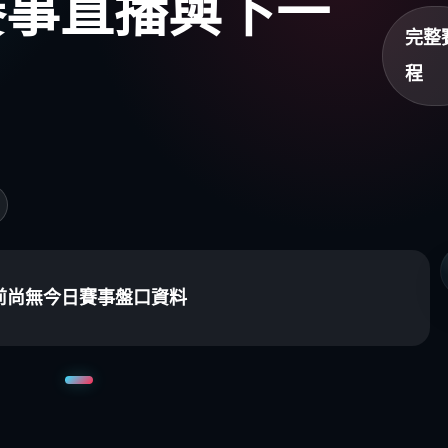
盃賽事直播與下一
完整
程
前尚無今日賽事盤口資料