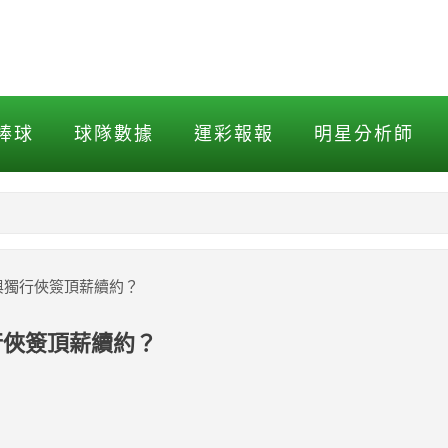
獨行俠簽頂薪續約？
棒球
球隊數據
運彩報報
明星分析師
NBA
MLB打擊
與獨行俠簽頂薪續約？
MLB投球
行俠簽頂薪續約？