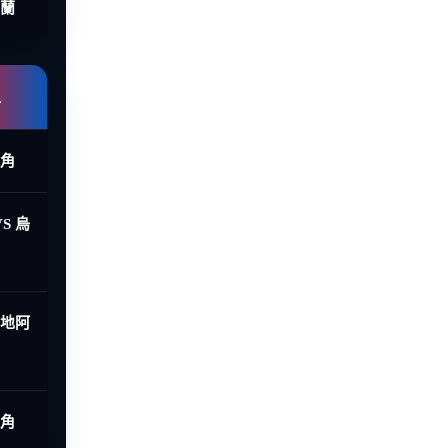
荷蘭
組
德角
S 烏
烏地阿
德角