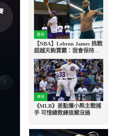
賽
籃球
【NBA】Lebron James 挑戰
超越天鉤賈霸：我會保持謙
卑
棒球
《MLB》差點獲小熊主戰捕
手 可惜總教練這關沒過