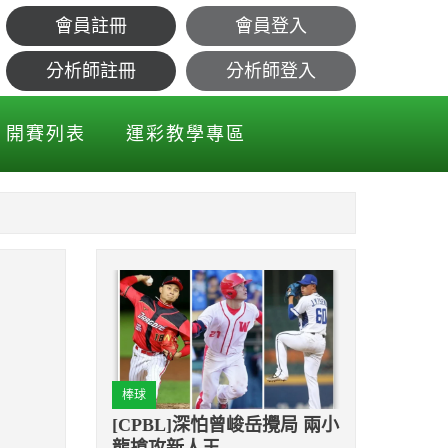
會員註冊
會員登入
分析師註冊
分析師登入
開賽列表
運彩教學專區
棒球
[CPBL]深怕曾峻岳攪局 兩小
龍搶攻新人王