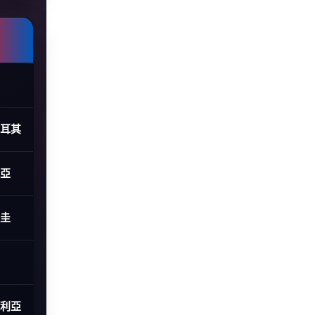
土耳其
利亞
拉圭
大利亞