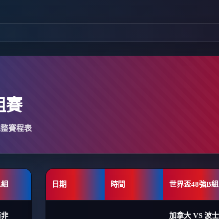
組賽
完整賽程表
A組
日期
時間
世界盃48強B組
南非
加拿大 VS 波