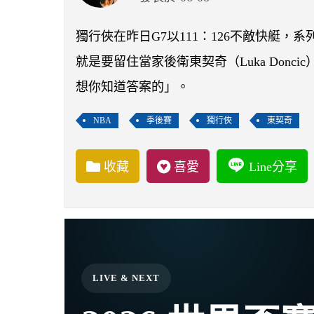
獨行俠在昨日G7以111：126不敵快艇
就是要留住當家後衛東契奇（Luka Don
想你知道答案的」。
NBA
季後賽
獨行俠
東契奇
收藏
喜愛
Line分享
LIVE & NEXT