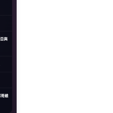
尼亞與
塞哥維