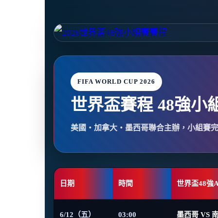
FIFA WORLD CUP 2026
世界盃賽程 48強小
美國・加拿大・墨西哥聯合主辦，小組賽
日期
時間
世界盃48強
6/12（五）
03:00
墨西哥 VS 