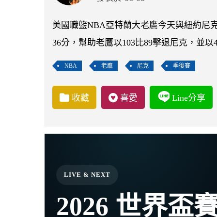
美國職籃NBA亞特蘭大老鷹今天與紐約尼克進
36分，幫助老鷹以103比89擊退尼克，並
NBA
老鷹
尼克
季後賽
收藏
喜愛
Line分享
LIVE & NEXT
2026 世界