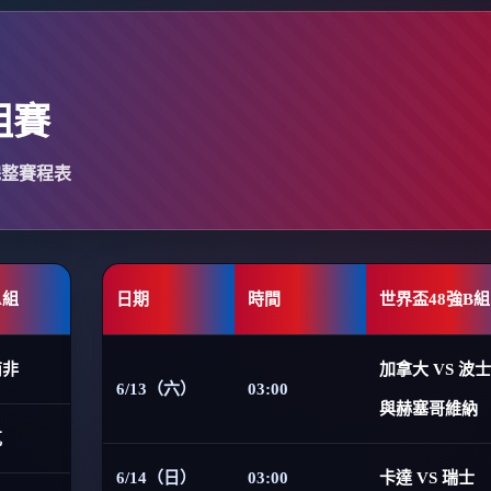
組賽
完整賽程表
A組
日期
時間
世界盃48強B組
南非
加拿大 VS 波
6/13（六）
03:00
與赫塞哥維納
克
6/14（日）
03:00
卡達 VS 瑞士