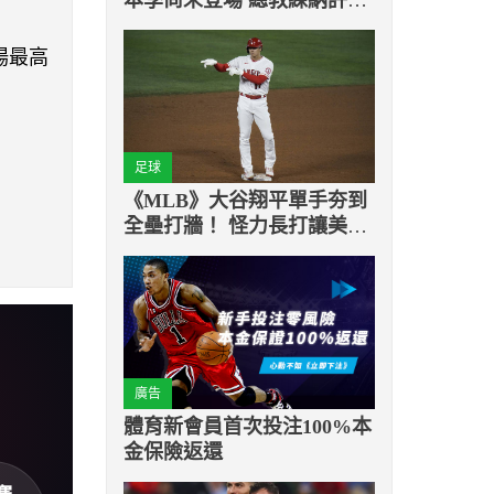
為有機會於例行賽回歸
場最高
足球
《MLB》大谷翔平單手夯到
全壘打牆！ 怪力長打讓美媒
驚呼
廣告
體育新會員首次投注100%本
金保險返還