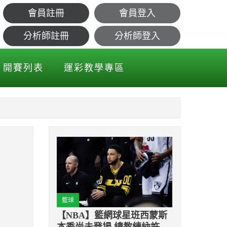
會員註冊
會員登入
分析師註冊
分析師登入
開賽列表
運彩教學專區
籃球
【NBA】籃網球星班西蒙斯
本季尚未登場 總教練納許認