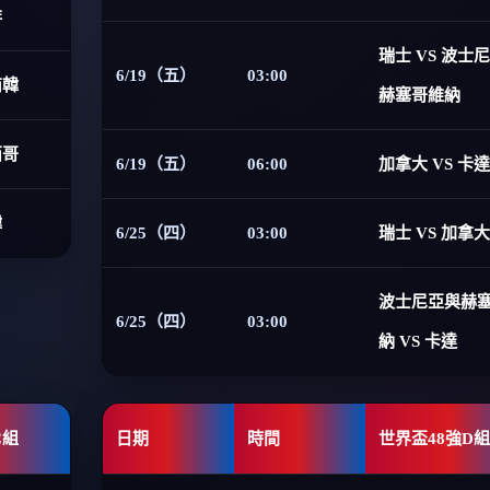
非
瑞士 VS 波士
6/19（五）
03:00
南韓
赫塞哥維納
西哥
6/19（五）
06:00
加拿大 VS 卡達
韓
6/25（四）
03:00
瑞士 VS 加拿大
波士尼亞與赫
6/25（四）
03:00
納 VS 卡達
C組
日期
時間
世界盃48強D組