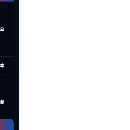
西亞
日本
荷蘭
組