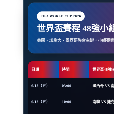
FIFA WORLD CUP 2026
世界盃賽程 48強小
美國・加拿大・墨西哥聯合主辦，小組賽
日期
時間
世界盃48強
6/12（五）
03:00
墨西哥 VS 
6/12（五）
10:00
南韓 VS 捷