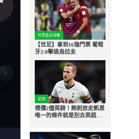
賽
世界盃足球賽
【世足】拿到16強門票 葡萄
牙2:0擊退烏拉圭
足球
標價2億英鎊！熱刺放走凱恩
唯一的條件就是別去英超球
隊？