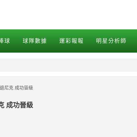
尼克 成功晉級
棒球
球隊數據
運彩報報
明星分析師
NBA
MLB打擊
擊退尼克 成功晉級
MLB投球
尼克 成功晉級