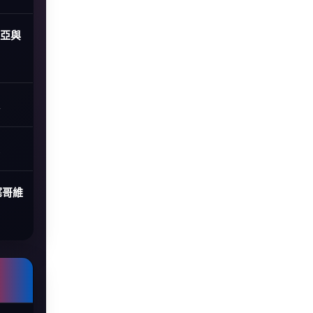
尼亞與
塞哥維