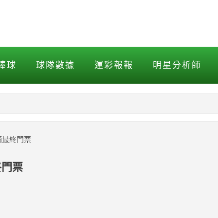
終門票
棒球
球隊數據
運彩報報
明星分析師
NBA
MLB打擊
摘最終門票
MLB投球
終門票