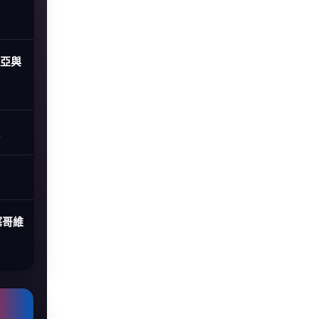
尼亞與
塞哥維