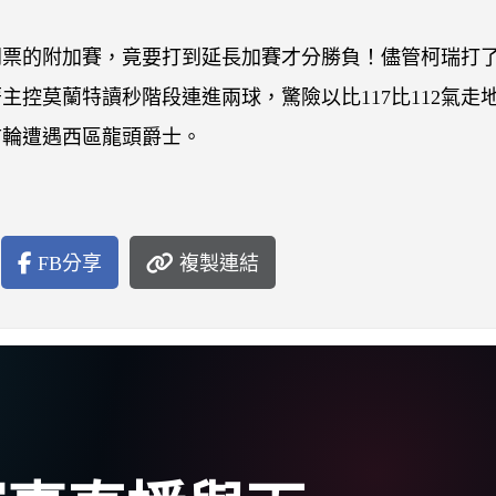
門票的附加賽，竟要打到延長加賽才分勝負！儘管柯瑞打
著主控莫蘭特讀秒階段連進兩球，驚險以比117比112氣走
首輪遭遇西區龍頭爵士。
FB分享
複製連結