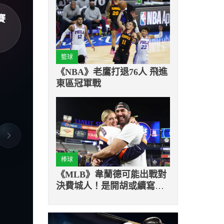
賽
籃球
《NBA》老鷹打退76人 飛進
東區冠軍戰
棒球
《MLB》韋蘭德可能出戰對
決費城人！是開胡或續寫連
敗紀錄？