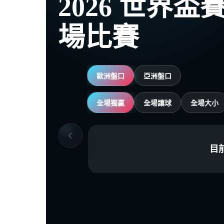
2026 世界
場比賽
歐洲盤口
亞洲盤口
全場獨贏
全場讓球
全場大小
目