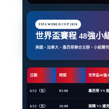
FIFA WORLD CUP 2026
世界盃賽程 48強小
美國・加拿大・墨西哥聯合主辦，小組賽
日期
時間
世界盃48強
6/12（五）
03:00
墨西哥 VS 
6/12（五）
10:00
南韓 VS 捷