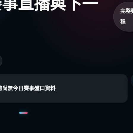
盃賽事直播與下一
完整
程
前尚無今日賽事盤口資料