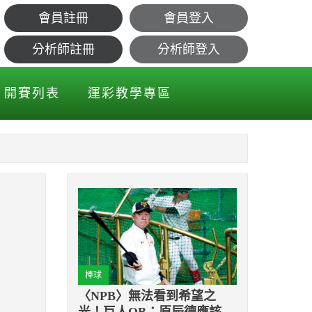
會員註冊
會員登入
分析師註冊
分析師登入
開賽列表
運彩教學專區
棒球
〈NPB〉無法看到希望之
光！巨人OB：原辰德應該要