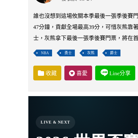
誰也沒想到這場攸關本季最後一張季後賽
47分鐘，貢獻全場最高39分，可惜灰熊靠
士，灰熊拿下最後一張季後賽門票，將在
NBA
勇士
灰熊
爵士
收藏
喜愛
Line分享
LIVE & NEXT