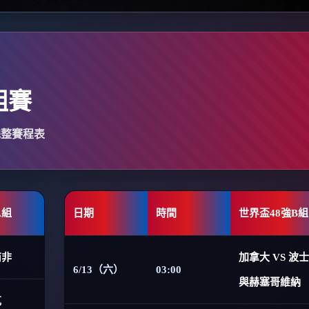
組賽
完整賽程表
A組
日期
時間
世界盃48強B組
南非
加拿大 VS 波
6/13（六）
03:00
與赫塞哥維納
克