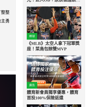
辭職負責
了整整
地主勇
棒球
《MLB》太空人拿下冠軍獎
座！菜鳥包辦雙MVP
廣告
體育新會員獨享優惠，體育
首投100%保險返還