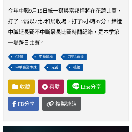
開賽列表
今年中職9月15日統一獅與富邦悍將在花蓮比賽，
運彩教學專區
打了12局以7比7和局收場，打了5小時37分，締造
中職延長賽不中斷最長比賽時間紀錄，是本季第
一場跨日比賽。
CPBL
中華職棒
CPBL直播
中華職業棒球
兄弟
桃猿
收藏
喜愛
Line分享
FB分享
複製連結