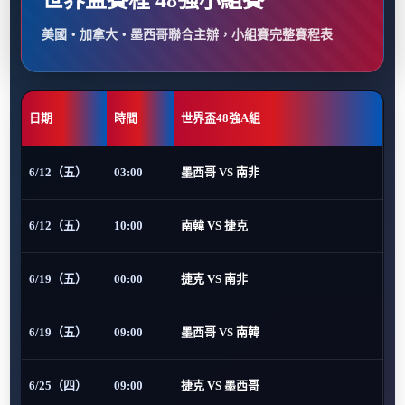
世界盃賽程 48強小組賽
美國・加拿大・墨西哥聯合主辦，小組賽完整賽程表
日期
時間
世界盃48強A組
6/12（五）
03:00
墨西哥 VS 南非
6/12（五）
10:00
南韓 VS 捷克
6/19（五）
00:00
捷克 VS 南非
6/19（五）
09:00
墨西哥 VS 南韓
6/25（四）
09:00
捷克 VS 墨西哥