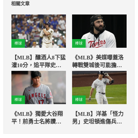
相關文章
棒球
棒球
【MLB】釀酒人8下猛
《MLB》美媒曝蓋洛
灌10分，追平隊史單
轉戰雙城後可能擔任
局第3多得分紀錄
一壘手！
棒球
棒球
《MLB》獨愛大谷翔
【MLB】洋基「怪力
平！前勇士名將讚譽
男」史坦頓進傷兵名
有佳 直言比貝比魯斯
單!
還好