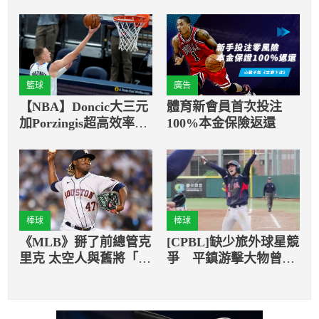
籃球
廣告
【NBA】Doncic大三元
體育新會員首次投注
加Porzingis超高效率，
100%本金保險返還
獨行俠狀態加溫
棒球
棒球
《MLB》掰了前總管克
[CPBL]缺少旅外球星競
里克 太空人與舊將「鐵
爭 平鎮游擊大物曾子
牛」簽3年約！
祐有望成今年中職選秀
狀元