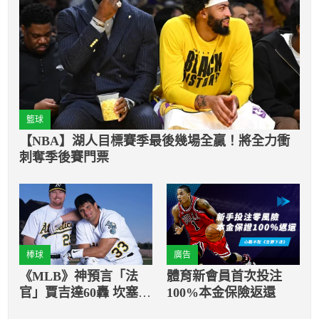
籃球
【NBA】湖人目標賽季最後幾場全贏！將全力衝
刺奪季後賽門票
棒球
廣告
《MLB》神預言「法
體育新會員首次投注
官」賈吉達60轟 坎塞柯
100%本金保險返還
卻再也沒出現過