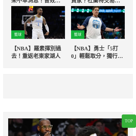
來不幸消息！曾效力
買家？杜蘭特交易案
於拓荒者隊的史瓦尼
又傳新消息
根傳出逝世消息
籃球
籃球
【NBA】羅素揮別過
【NBA】勇士「5打
去！重返老東家湖人
0」輕鬆取分，獨行俠
老闆：史上最嚴重的
裁判失誤！
TOP