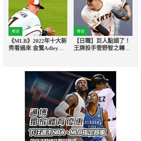
棒球
棒球
《MLB》2022年十大新
【日職】巨人點頭了！
秀看過來 金鶯Adley
王牌投手菅野智之轉戰
Rutschman討論度最高
MLB又邁進一步