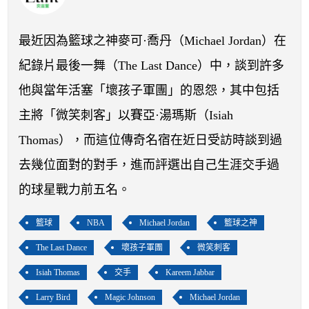
開賽列表
運彩教學專區
最近因為籃球之神麥可·喬丹（Michael Jordan）在
紀錄片最後一舞（The Last Dance）中，談到許多
他與當年活塞「壞孩子軍團」的恩怨，其中包括
主將「微笑刺客」以賽亞·湯瑪斯（Isiah
Thomas），而這位傳奇名宿在近日受訪時談到過
去幾位面對的對手，進而評選出自己生涯交手過
的球星戰力前五名。
籃球
NBA
Michael Jordan
籃球之神
The Last Dance
壞孩子軍團
微笑刺客
Isiah Thomas
交手
Kareem Jabbar
Larry Bird
Magic Johnson
Michael Jordan