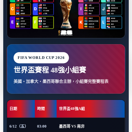
FIFA WORLD CUP 2026
世界盃賽程 48強小組賽
美國・加拿大・墨西哥聯合主辦，小組賽完整賽程表
日期
時間
世界盃48強A組
6/12（五）
03:00
墨西哥 VS 南非