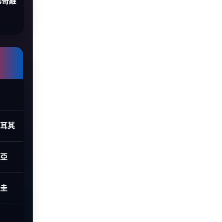
塞哥維
土耳其
利亞
拉圭