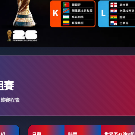
組賽
完整賽程表
A組
日期
時間
世界盃48強B組