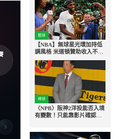
籃球
【NBA】無球星光環加持低
調風格 米道頓贊助收入不及
賽
同儕
棒球
〈NPB〉阪神2洋投能否入境
有變數！只能靠影片確認狀
態！