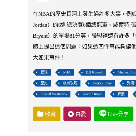
在NBA的歷史長河上發生過許多大事，例如比爾·羅
Jordan）的6進總決賽6個總冠軍、威爾特·張伯倫
Bryant）的單場81分等，聯盟裡還有許
體上提出這個問題：如果這四件事能夠讓他
大如果事件！
籃球
NBA
Bill Russell
Michael Jor
歷史
飆風玫瑰
Derrick Rose
受傷
Russell Westbrook
Kevin Durant
解散
收藏
喜愛
Line分享