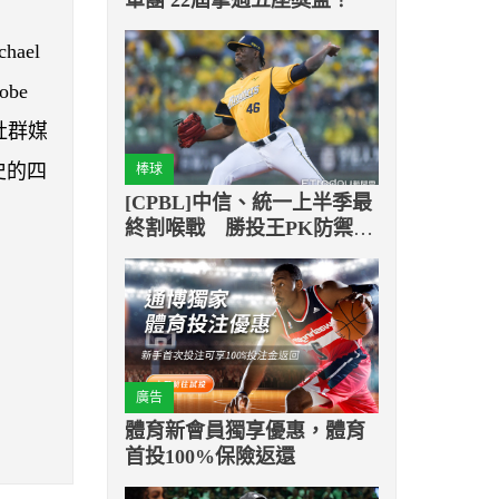
ael
be
社群媒
史的四
棒球
[CPBL]中信、統一上半季最
終割喉戰 勝投王PK防禦率
王
廣告
體育新會員獨享優惠，體育
首投100%保險返還