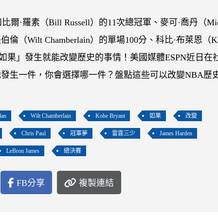
素（Bill Russell）的11次總冠軍、麥可·喬丹（Mich
（Wilt Chamberlain）的單場100分、科比·布萊恩（Ko
多「如果」發生就能改變歷史的事情！美國媒體ESPN近日在
發生一件，你會選擇哪一件？盤點這些可以改變NBA歷
dan
Wilt Chamberlain
Kobe Bryant
如果
改變
Chris Paul
冠軍夢
雷霆三少
James Harden
LeBron James
總決賽
FB分享
複製連結