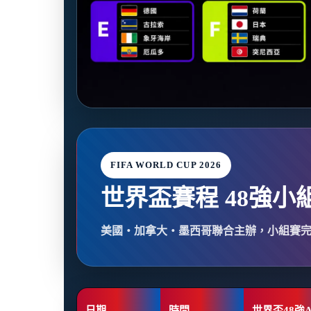
FIFA WORLD CUP 2026
世界盃賽程 48強小
美國・加拿大・墨西哥聯合主辦，小組賽
日期
時間
世界盃48強