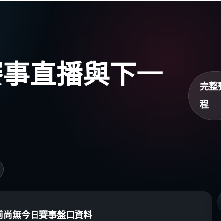
盃賽事直播與下一
完整
程
前尚無今日賽事盤口資料