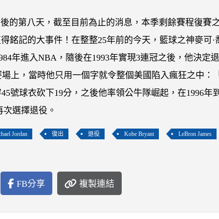
宣告停賽後的第八天，截至目前為止的消息，本季剩餘賽程復賽
得銘記的大事件！在整整25年前的今天，籃球之神麥可·
他於1984年進入NBA，隨後在1993年實現3連冠之後，他決定
賽場上，當時他只用一個字就令整個美國陷入瘋狂之中：「I
5號球衣砍下19分，之後他率領公牛隊崛起，在1996年到1
又再次選擇退役。
hael Jordan
復出
退役
Kobe Bryant
LeBron James
FB分享
複製連結