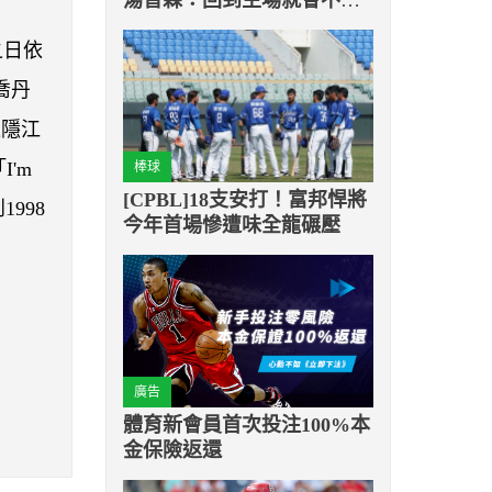
樣了
之日依
喬丹
退隱江
'm
棒球
[CPBL]18支安打！富邦悍將
998
今年首場慘遭味全龍碾壓
廣告
體育新會員首次投注100%本
金保險返還