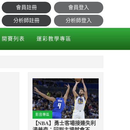
會員註冊
會員登入
分，詹皇死亡隔扣
分析師註冊
分析師登入
開賽列表
運彩教學專區
影音專區
【NBA】勇士客場接連失利
湯普森：回到主場就會不一