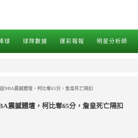
返NBA震撼體壇，柯比奪65
棒球
球隊數據
運彩報報
明星分析師
NBA
MLB打擊
n重返NBA震撼體壇，柯比奪65分，詹皇死亡隔扣
MLB投球
NBA震撼體壇，柯比奪65分，詹皇死亡隔扣