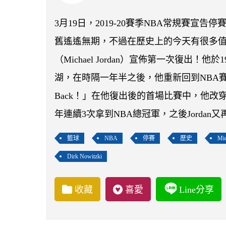
3月19日，2019-20賽季NBA常規賽
舊遙遙無期，不過在歷史上的今天有很多值
（Michael Jordan）宣佈第一次復出！
湖，在時隔一年半之後，他重新回到NBA
Back！」在他復出後的首場比賽中，他改穿4
年連續3次拿到NBA總冠軍，之後Jordan
籃球
NBA
停賽
歷史
Mic
Dirk Nowitzki
收藏
喜愛
Line分享