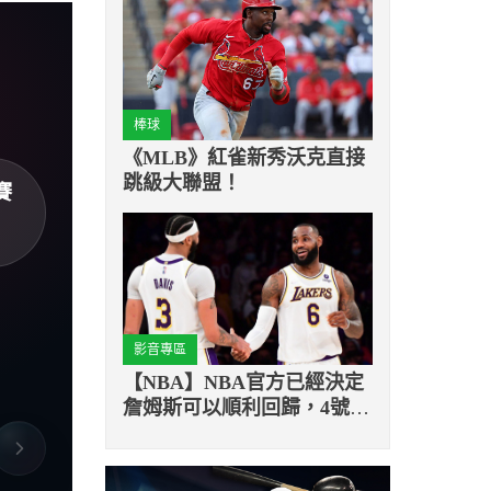
棒球
《MLB》紅雀新秀沃克直接
跳級大聯盟！
賽
影音專區
【NBA】NBA官方已經決定
詹姆斯可以順利回歸，4號將
在「洛城內戰」