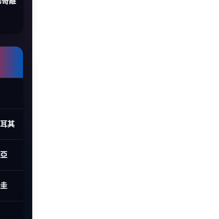
塞哥維
土耳其
利亞
拉圭