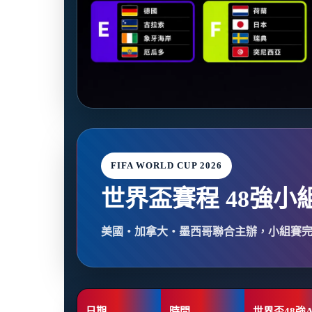
FIFA WORLD CUP 2026
世界盃賽程 48強小
美國・加拿大・墨西哥聯合主辦，小組賽
日期
時間
世界盃48強