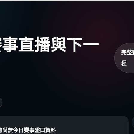
盃賽事直播與下一
完整
程
前尚無今日賽事盤口資料