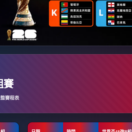
組賽
完整賽程表
A組
日期
時間
世界盃48強B組