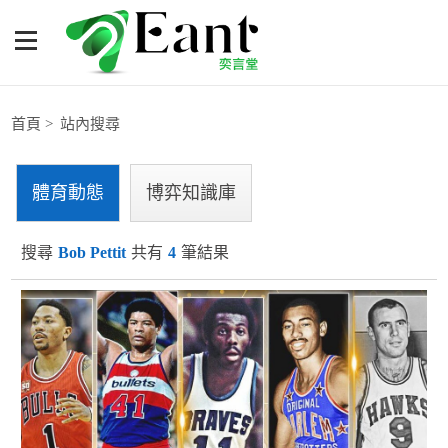
站內搜尋
體育專題報導
首頁
站內搜尋
籃球
體育動態
博弈知識庫
棒球
搜尋
Bob Pettit
共有
4
筆結果
球隊數據
運彩報報
明星分析師