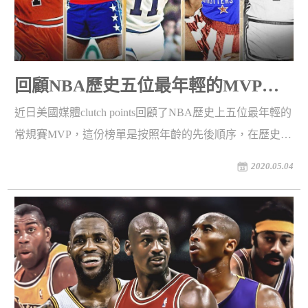
開賽列表
運彩教學專區
回顧NBA歷史五位最年輕的MVP球
員！飆風玫瑰榜首，籃球皇帝排第四
近日美國媒體clutch points回顧了NBA歷史上五位最年輕的
常規賽MVP，這份榜單是按照年齡的先後順序，在歷史上
年紀最小的MVP球員則是排在第一名，而且這位球員還是
2020.05.04
球迷們非常熟悉的一位現役球星：德瑞克·羅斯（Derrick
Rose）！除了2010-11賽季的最有價值球員Rose之外，美媒
也盤點出其它年輕的MVP球員。