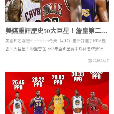
美媒重評歷史50大巨星！詹皇第二，
Kobe排名第十，現役五人上榜
美國知名媒體clutchpoints今天（4/17）重新評選了NBA歷
史50大巨星！聯盟曾在1997年全明星賽中場休息時進行50
大巨星紀念活動，當時這些巨星的人選是由前NBA球員、
2020.04.17
教練以及經理和媒體共同評選而出，如今23年過去了，聯
盟在這段時間又誕生了不少巨星，因此clutchpoints認為有
必要重新進行50大巨星的評選。