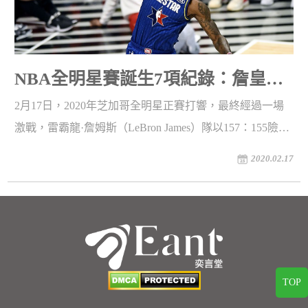
NBA全明星賽誕生7項紀錄：詹皇獨
占五席，可愛創下壯舉
2月17日，2020年芝加哥全明星正賽打響，最終經過一場
激戰，雷霸龍·詹姆斯（LeBron James）隊以157：155險勝
揚尼斯·安戴托昆波（Giannis Antetokounmpo）隊，本場比
2020.02.17
賽有多項紀錄產生，其中科懷·雷納德（Kawhi Leonard）
在半場飆中7記三分球追平全明星半場三分命中紀錄，
James隊在首節拿到53分，追平全明星單節得分紀錄。
TOP