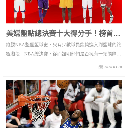
美媒盤點總決賽十大得分手！榜首場
均36.3分，喬丹竟然僅位居第二
縱觀NBA整個籃球史，只有少數球員能夠進入到籃球的終
極階段：NBA總決賽，從而證明他們是否擁有一顆能夠決
定冠軍歸屬的大心臟；為此在聯盟停賽之際，美國媒體
2020.03.18
《fadeaway world》盤點總決賽中的十大得分手，凱文·杜
蘭特（Kevin Durant）擠進前五名，麥可·喬丹（Michael
Jordan）第二名，榜首的場均分數多達36.3分！