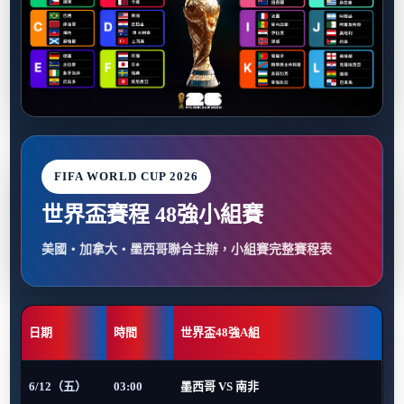
FIFA WORLD CUP 2026
世界盃賽程 48強小組賽
美國・加拿大・墨西哥聯合主辦，小組賽完整賽程表
日期
時間
世界盃48強A組
6/12（五）
03:00
墨西哥 VS 南非