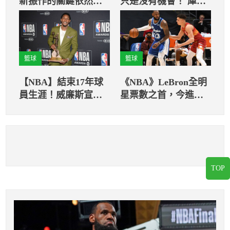
新振作的關鍵依然是
只是沒有機會！ 庫茲
A.戴維斯
馬自認不受教練重用
籃球
籃球
【NBA】結束17年球
《NBA》LeBron全明
員生涯！威廉斯宣布
星票數之首，今進球
「退休」
數排行再創紀錄
TOP