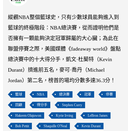
開賽列表
運彩教學專區
縱觀NBA整個籃球史，只有少數球員能夠進入到
籃球的終極階段：NBA總決賽，從而證明他們是
否擁有一顆能夠決定冠軍歸屬的大心臟；為此在
聯盟停賽之際，美國媒體《fadeaway world》盤點
總決賽中的十大得分手，凱文·杜蘭特（Kevin
Durant）擠進前五名，麥可·喬丹（Michael
Jordan）第二名，榜首的場均分數多達36.3分！
籃球
NBA
總決賽
冠軍
停賽
回顧
得分手
Stephen Curry
Hakeem Olajuwon
Kyrie Irving
LeBron James
Bob Pettit
Shaquille O'Neal
Kevin Durant