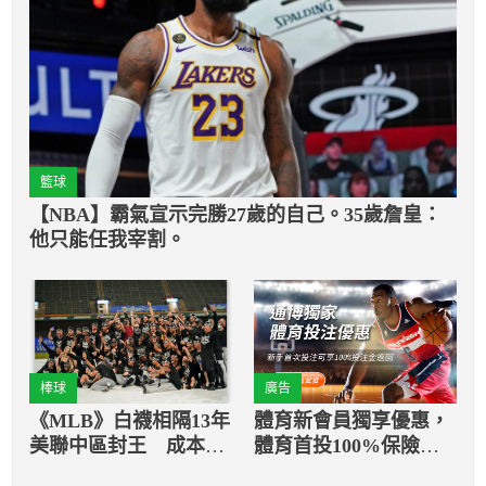
籃球
【NBA】霸氣宣示完勝27歲的自己。35歲詹皇：
他只能任我宰割。
棒球
廣告
《MLB》白襪相隔13年
體育新會員獨享優惠，
美聯中區封王 成本季
體育首投100%保險返
首支分區冠軍進季後賽
還