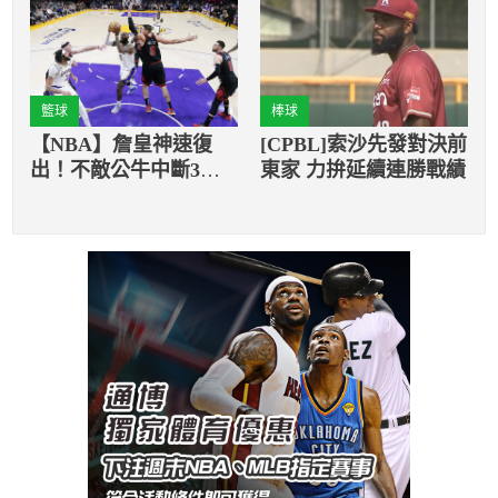
籃球
棒球
【NBA】詹皇神速復
[CPBL]索沙先發對決前
出！不敵公牛中斷3連
東家 力拚延續連勝戰績
勝