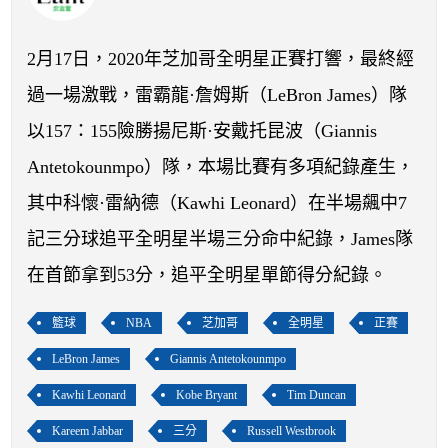
開賽列表
運彩教學專區
2月17日，2020年芝加哥全明星正賽打響，最終經
過一場激戰，雷霸龍·詹姆斯（LeBron James）隊
以157：155險勝揚尼斯·安戴托昆波（Giannis
Antetokounmpo）隊，本場比賽有多項紀錄產生，
其中科懷·雷納德（Kawhi Leonard）在半場飆中7
記三分球追平全明星半場三分命中紀錄，James隊
在首節拿到53分，追平全明星單節得分紀錄。
籃球
NBA
芝加哥
全明星
正賽
LeBron James
Giannis Antetokounmpo
Kawhi Leonard
Kobe Bryant
Tim Duncan
Kareem Jabbar
三分
Russell Westbrook