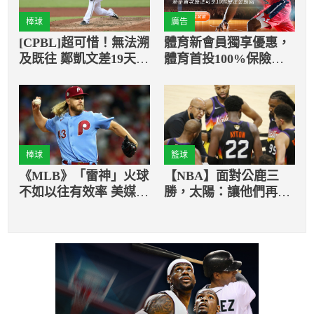
棒球
廣告
[CPBL]超可惜！無法溯
體育新會員獨享優惠，
及既往 鄭凱文差19天不
體育首投100%保險返
符FA資格
還
棒球
籃球
《MLB》「雷神」火球
【NBA】面對公鹿三
不如以往有效率 美媒
勝，太陽：讓他們再搭
評：均薪一定會下降
一次飛機！