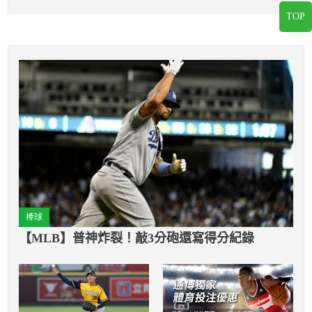
TOP
棒球
【MLB】普神炸裂！敲3分砲還寫得分紀錄