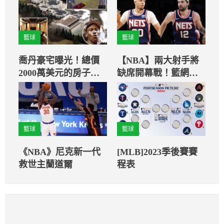
籃球
籃球
喬丹豪宅曝光！總價
【NBA】兩大射手將
2000萬美元的房子包
缺席開幕戰！籃網總
含正規籃球場與高爾
教練保持樂觀
夫球場
籃球
籃球
《NBA》尼克新一代
[MLB]2023季後賽賽
救世主蘭道爾
程表