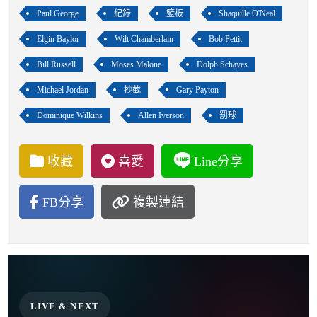
Paul George
紀錄
籃板
Shaquille O'Neal
Elgin Baylor
Wilt Chamberlain
Bob Pettit
Bill Russell
Moses Malone
Dolph Schayes
Michael Jordan
抄截
Gary Payton
Dominique Wilkins
Allen Iverson
罰球
收藏
喜愛
Line分享
FB分享
複製連結
LIVE & NEXT