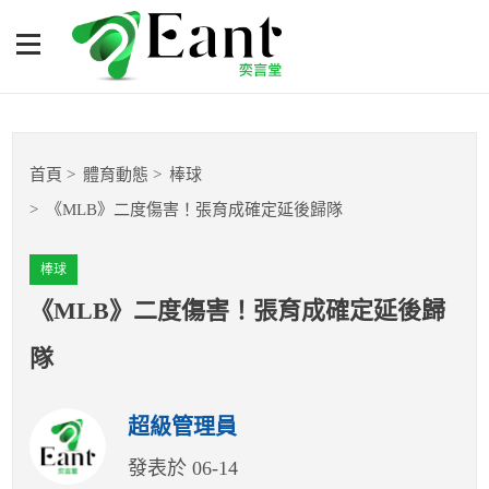
《MLB》二度傷害！張育成
確定延後歸隊
體育專題報導
首頁
體育動態
棒球
籃球
《MLB》二度傷害！張育成確定延後歸隊
棒球
棒球
球隊數據
《MLB》二度傷害！張育成確定延後歸
隊
運彩報報
超級管理員
明星分析師
發表於 06-14