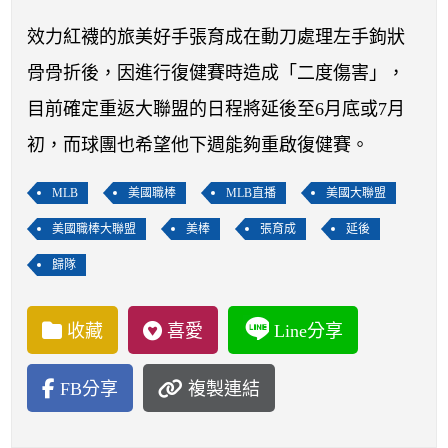
開賽列表
效力紅襪的旅美好手張育成在動刀處理左手鉤狀
運彩教學專區
骨骨折後，因進行復健賽時造成「二度傷害」，
目前確定重返大聯盟的日程將延後至6月底或7月
初，而球團也希望他下週能夠重啟復健賽。
MLB
美國職棒
MLB直播
美國大聯盟
美國職棒大聯盟
美棒
張育成
延後
歸隊
收藏
喜愛
Line分享
FB分享
複製連結