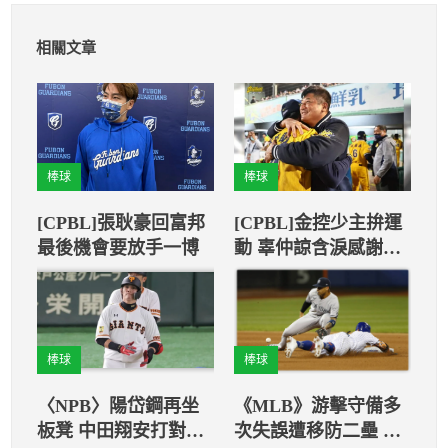
相關文章
棒球
棒球
[CPBL]張耿豪回富邦
[CPBL]金控少主拚運
最後機會要放手一博
動 辜仲諒含淚感謝中
信兄弟做榜樣
棒球
棒球
〈NPB〉陽岱鋼再坐
《MLB》游擊守備多
板凳 中田翔安打對巨
次失誤遭移防二壘 托