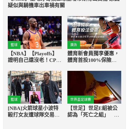
疑似與騎機車出車禍有關
籃球
廣告
【NBA】【Playoffs】
體育新會員獨享優惠，
證明自己還沒老！CP3
體育首投100%保險返
奪全場最高分帶領太陽
還
前進總冠軍戰
籃球
世界盃足球賽
[NBA]火箭球星小波特
【世足】世足E組被公
毆打女友遭球隊交易至
認為「死亡之組」 西
雷霆又遭釋出
班牙期望在激烈角逐中
成功出線