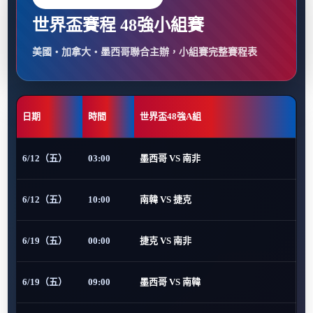
世界盃賽程 48強小組賽
美國・加拿大・墨西哥聯合主辦，小組賽完整賽程表
日期
時間
世界盃48強A組
6/12（五）
03:00
墨西哥 VS 南非
6/12（五）
10:00
南韓 VS 捷克
6/19（五）
00:00
捷克 VS 南非
6/19（五）
09:00
墨西哥 VS 南韓