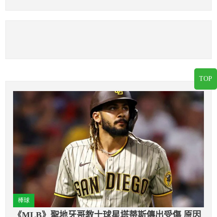
人扳平有貢獻
瑞斯自責吐心聲
TOP
棒球
《MLB》聖地牙哥教士球星塔蒂斯傳出受傷 原因