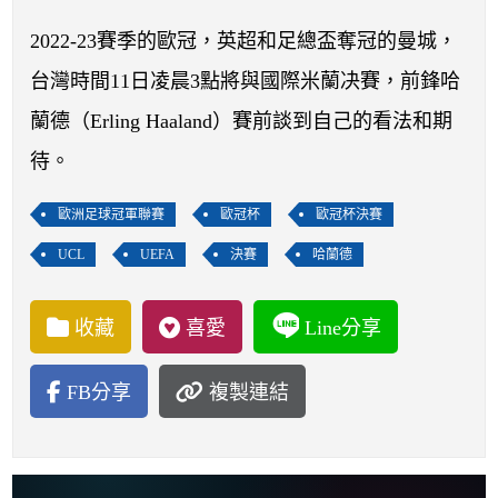
開賽列表
2022-23賽季的歐冠，英超和足總盃奪冠的曼城，
運彩教學專區
台灣時間11日凌晨3點將與國際米蘭决賽，前鋒哈
蘭德（Erling Haaland）賽前談到自己的看法和期
待。
歐洲足球冠軍聯賽
歐冠杯
歐冠杯決賽
UCL
UEFA
決賽
哈蘭德
收藏
喜愛
Line分享
FB分享
複製連結