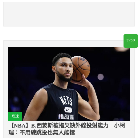
TOP
籃球
【NBA】B.西蒙斯被指欠缺外線投射能力 小柯
瑞：不用練跳投也無人能擋