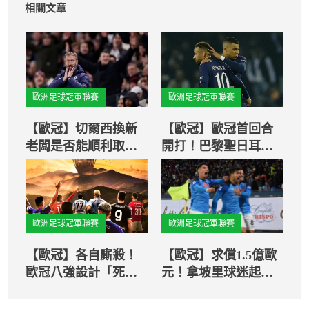
相關文章
歐洲足球冠軍聯賽
歐洲足球冠軍聯賽
【歐冠】切爾西換新
【歐冠】歐冠首回合
老闆是否能順利取勝
開打！巴黎聖日耳曼
呢？歐冠賽場上揭
慘吞敗
曉！
歐洲足球冠軍聯賽
歐洲足球冠軍聯賽
【歐冠】各自廝殺！
【歐冠】求償1.5億歐
歐冠八強設計「死亡
元！拿坡里球迷起訴
半邊區」
歐冠裁判