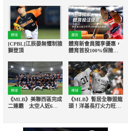
棒球
廣告
[CPBL]江辰晏無懼制猿
體育新會員獨享優惠，
獅登頂
體育首投100%保險返
還
棒球
棒球
《MLB》美聯西區完成
《MLB》暫居全聯盟龍
二連霸 太空人近6年5
頭！洋基長打火力旺
度分區封王
過半分數全靠全壘打進
帳