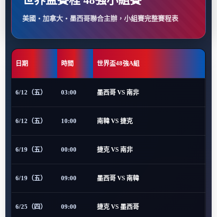
世界盃賽程 48強小組賽
美國・加拿大・墨西哥聯合主辦，小組賽完整賽程表
日期
時間
世界盃48強A組
6/12（五）
03:00
墨西哥 VS 南非
6/12（五）
10:00
南韓 VS 捷克
6/19（五）
00:00
捷克 VS 南非
6/19（五）
09:00
墨西哥 VS 南韓
6/25（四）
09:00
捷克 VS 墨西哥