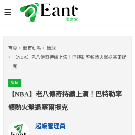
【NBA】老八傳奇持續上
演！巴特勒率領熱火擊退塞
爾提克
體育專題報導
首頁
體育動態
籃球
籃球
【NBA】老八傳奇持續上演！巴特勒率領熱火擊退塞爾提
克
棒球
籃球
球隊數據
【NBA】老八傳奇持續上演！巴特勒率
運彩報報
領熱火擊退塞爾提克
明星分析師
超級管理員