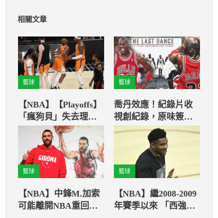
相關文章
籃球
籃球
【NBA】【Playoffs】
喬丹效應！紀錄片收
「瘋狗貝」失去理智
視創紀錄，原味簽名
怒推CP3下賽季恐被
球衣賣出天價21.6萬美
禁賽
元
籃球
籃球
【NBA】中鋒M.加索
【NBA】繼2008-2009
可能離開NBA重回西
年賽季以來 「西強東
班牙聯賽
弱」局面首度遭扭轉