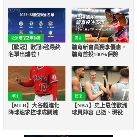
歐洲足球冠軍聯賽
廣告
【歐冠】歐冠8強最終
體育新會員獨享優惠，
名單出爐啦！
體育首投100%保險返
還
棒球
籃球
【MLB】大谷超進化
【NBA】史上最佳歐洲
降球速求控球成關鍵
球員陣容 已逝、現役球
員均上榜