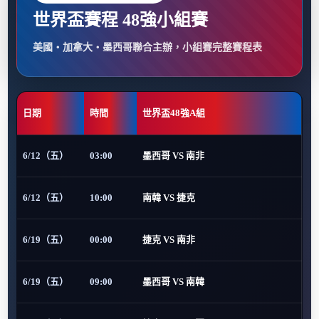
世界盃賽程 48強小組賽
美國・加拿大・墨西哥聯合主辦，小組賽完整賽程表
日期
時間
世界盃48強A組
6/12（五）
03:00
墨西哥 VS 南非
6/12（五）
10:00
南韓 VS 捷克
6/19（五）
00:00
捷克 VS 南非
6/19（五）
09:00
墨西哥 VS 南韓