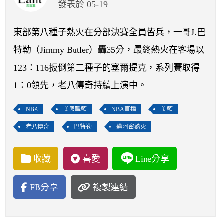
開賽列表
發表於 05-19
運彩教學專區
東部第八種子熱火在分部決賽全員皆兵，一哥J.巴
特勒（Jimmy Butler）轟35分，最終熱火在客場以
123：116扳倒第二種子的塞爾提克，系列賽取得
1：0領先，老八傳奇持續上演中。
NBA
美國職籃
NBA直播
美籃
老八傳奇
巴特勒
邁阿密熱火
收藏
喜愛
Line分享
FB分享
複製連結