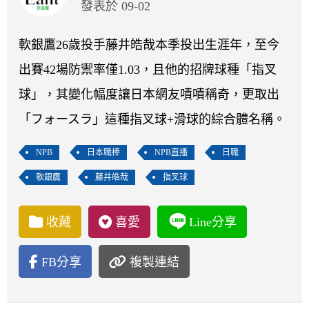
開賽列表
發表於 09-02
運彩教學專區
軟銀鷹26歲投手藤井皓哉本季投出生涯年，至今
出賽42場防禦率僅1.03，且他的招牌球種「指叉
球」，其變化幅度讓日本網友嘖嘖稱奇，更取出
「フォースラ」這種指叉球+滑球的綜合體名稱。
NPB
日本職棒
NPB直播
日職
軟銀鷹
藤井皓哉
指叉球
收藏
喜愛
Line分享
FB分享
複製連結