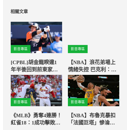
相關文章
影音專區
影音專區
[CPBL]胡金龍睽違1
【NBA】浪花弟場上
年半後回到前東家主
情緒失控 巴克利：舊
場 胡金龍表示很感動
傷正在拖累他
影音專區
影音專區
《MLB》勇奪4連勝！
【NBA】布魯克暴扣
紅雀18：1成功擊敗釀
「法國巨塔」慘淪背
酒人
景 球迷驚呼