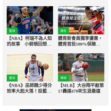
籃球
廣告
【NBA】柯瑞不為人知
體育新會員獨享優惠，
的故事 小裴頓回想自
體育首投100%保險返
己球季開打前和柯瑞練
還
球的場景
籃球
棒球
《NBA》巫師魏少得分
【MLB】大谷翔平敲第
效率大起大落！投籃命
17轟達470呎生涯最遠
中率僅15.8％