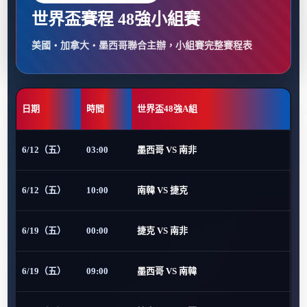
世界盃賽程 48強小組賽
美國・加拿大・墨西哥聯合主辦，小組賽完整賽程表
日期
時間
世界盃48強A組
6/12（五）
03:00
墨西哥 VS 南非
6/12（五）
10:00
南韓 VS 捷克
6/19（五）
00:00
捷克 VS 南非
6/19（五）
09:00
墨西哥 VS 南韓