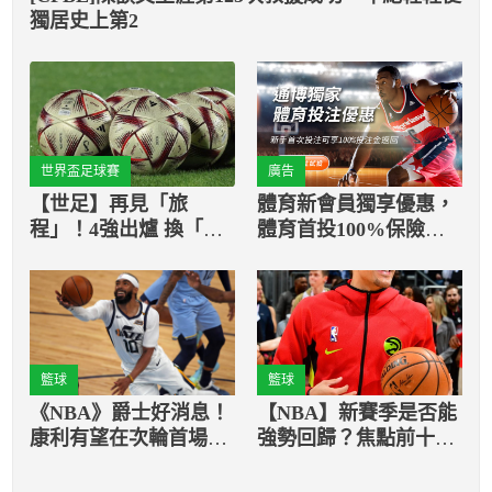
獨居史上第2
世界盃足球賽
廣告
【世足】再見「旅
體育新會員獨享優惠，
程」！4強出爐 換「金
體育首投100%保險返
色夢想」上場！
還
籃球
籃球
《NBA》爵士好消息！
【NBA】新賽季是否能
康利有望在次輪首場比
強勢回歸？焦點前十名
賽就歸隊
復出球員