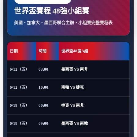
世界盃賽程 48強小組賽
美國・加拿大・墨西哥聯合主辦，小組賽完整賽程表
日期
時間
世界盃48強A組
6/12（五）
03:00
墨西哥 VS 南非
6/12（五）
10:00
南韓 VS 捷克
6/19（五）
00:00
捷克 VS 南非
6/19（五）
09:00
墨西哥 VS 南韓