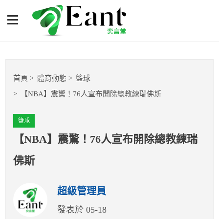
【NBA】震驚！76人宣布開
除總教練瑞佛斯
體育專題報導
首頁
體育動態
籃球
籃球
【NBA】震驚！76人宣布開除總教練瑞佛斯
棒球
籃球
球隊數據
【NBA】震驚！76人宣布開除總教練瑞
佛斯
運彩報報
超級管理員
明星分析師
發表於 05-18