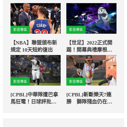
影音專區
影音專區
【NBA】聯盟頒布新
【世足】2022正式開
規定 10天短約復出
踢！開幕典禮摩根費
里曼引言嘉賓、BTS
田柾國唱主題曲之一
影音專區
影音專區
[CPBL]中華隊遭巴拿
[CPBL]斬斷樂天7連
馬狂電！日球評批：
勝 獅隊殘血仍在樂
很難培養出本土強投
天手中拿下一城