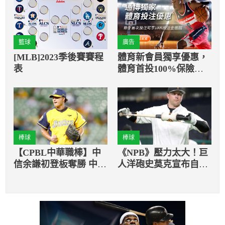
籃球
廣告
[MLB]2023季後賽賽程
體育新會員獨享優惠，
表
體育首投100%保險返
還
棒球
棒球
【CPBL中華職棒】中
《NPB》壓力太大！巨
信余謙初登板奪勝 中信
人洋砲史莫克宣布自行
6：4擊退富邦
退團