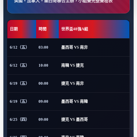
美國・加拿大・墨西哥聯合主辦，小組賽完整賽程表
日期
時間
世界盃48強A組
6/12（五）
03:00
墨西哥 VS 南非
6/12（五）
10:00
南韓 VS 捷克
6/19（五）
00:00
捷克 VS 南非
6/19（五）
09:00
墨西哥 VS 南韓
6/25（四）
09:00
捷克 VS 墨西哥