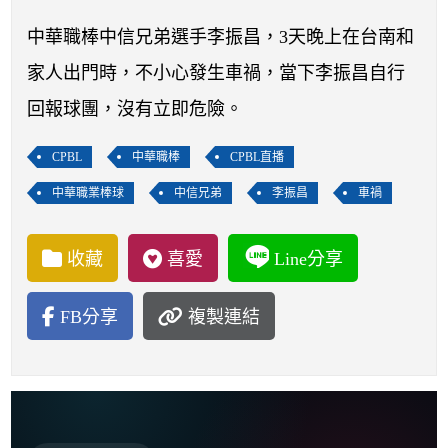
開賽列表
中華職棒中信兄弟選手李振昌，3天晚上在台南和
運彩教學專區
家人出門時，不小心發生車禍，當下李振昌自行
回報球團，沒有立即危險。
CPBL
中華職棒
CPBL直播
中華職業棒球
中信兄弟
李振昌
車禍
收藏
喜愛
Line分享
FB分享
複製連結