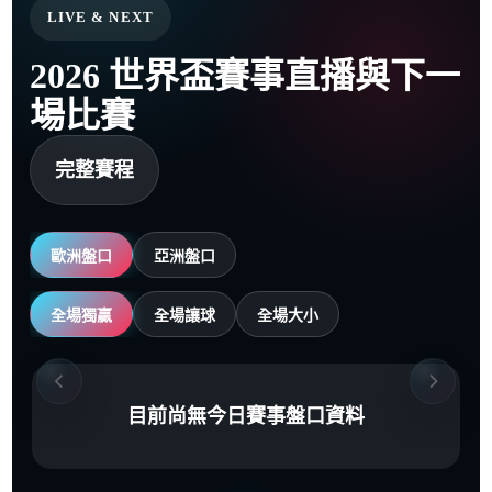
LIVE & NEXT
2026 世界盃賽事直播與下一
場比賽
完整賽程
歐洲盤口
亞洲盤口
全場獨贏
全場讓球
全場大小
目前尚無今日賽事盤口資料